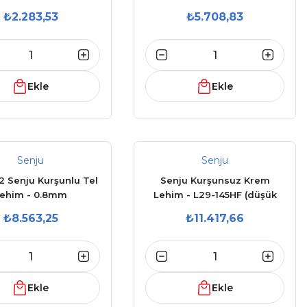
₺2.283,53
₺5.708,83
Ekle
Ekle
Senju
Senju
 Senju Kurşunlu Tel
Senju Kurşunsuz Krem
ehim - 0.8mm
Lehim - L29-145HF (düşük
ısıda eriyen lehim)
₺8.563,25
₺11.417,66
Ekle
Ekle