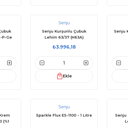
Senju
Çubuk
Senju Kurşunlu Çubuk
Senju 
i-P-Ge
Lehim 63/37 (H63A)
₺3.996,18
Ekle
Senju
 Krem
Sparkle Flux ES-1100 - 1 Litre
Senju
 (%1
L