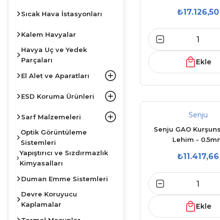
Cu0,5)GRN360 K1V8
₺17.126,50
Sıcak Hava İstasyonları
Kalem Havyalar
Havya Uç ve Yedek
Parçaları
Ekle
El Alet ve Aparatları
ESD Koruma Ürünleri
Senju
Sarf Malzemeleri
Senju GAO Kurşuns
Optik Görüntüleme
Lehim - 0.5m
Sistemleri
Yapıştırıcı ve Sızdırmazlık
₺11.417,66
Kimyasalları
Duman Emme Sistemleri
Devre Koruyucu
Kaplamalar
Ekle
Termal Macunlar