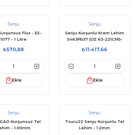
Senju
Senju
Kurşunsuz Flux - ES-
Senju Kurşunlu Krem Lehim
1077 - 1 Litre
Sn63Pb37 (OZ 63-221CM5-
42-10.5)
₺570,88
₺11.417,66
Ekle
Ekle
Senju
Senju
 GAO Kurşunsuz Tel
Tsuru22 Senju Kurşunlu Tel
ehim - 1.00mm
Lehim - 1.2mm