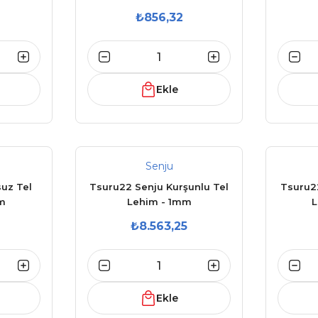
 Type4
₺856,32
Ekle
Senju
uz Tel
Tsuru22 Senju Kurşunlu Tel
Tsuru22
m
Lehim - 1mm
L
₺8.563,25
Ekle