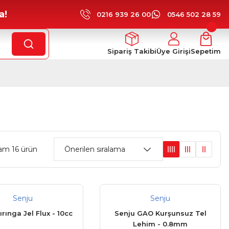
a!
0216 939 26 00
0546 502 28 59
Sipariş Takibi
Üye Girişi
Sepetim
am 16 ürün
Senju
Senju
ırınga Jel Flux - 10cc
Senju GAO Kurşunsuz Tel
Lehim - 0.8mm