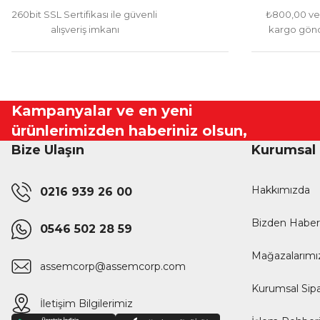
260bit SSL Sertifikası ile güvenli
₺800,00 ve 
alışveriş imkanı
kargo gönd
Kampanyalar ve en yeni
ürünlerimizden haberiniz olsun,
Bize Ulaşın
Kurumsal
Hakkımızda
0216 939 26 00
Bizden Haber
0546 502 28 59
Mağazalarımı
assemcorp@assemcorp.com
Kurumsal Sipa
İletişim Bilgilerimiz