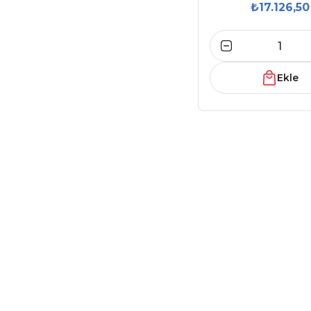
₺17.126,50
CD-2BQF
Ekle