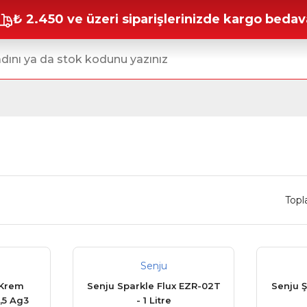
₺ 2.450 ve üzeri siparişlerinizde kargo bedav
Topl
Senju
 Krem
Senju Sparkle Flux EZR-02T
Senju Ş
,5 Ag3
- 1 Litre