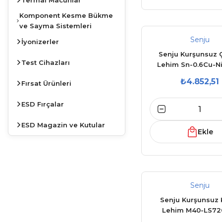
Komponent Kesme Bükme
ve Sayma Sistemleri
Senju
İyonizerler
Senju Kurşunsuz 
Test Cihazları
Lehim Sn-0.6Cu-N
(M24AP)
₺4.852,51
Fırsat Ürünleri
ESD Fırçalar
ESD Magazin ve Kutular
Ekle
Senju
JBC
Senju Kurşunsuz
İSTASYONLARDA
Lehim M40-LS720
KAMPANYA
Gümüşlü)