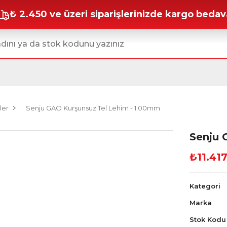
₺ 2.450 ve üzeri siparişlerinizde kargo bedav
ler
Senju GAO Kurşunsuz Tel Lehim - 1.00mm
Senju 
₺11.41
Kategori
Marka
Stok Kodu