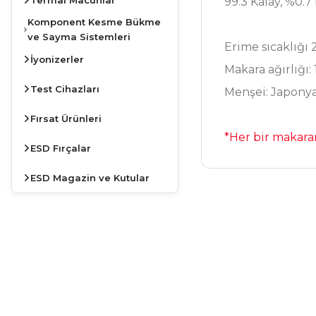
99.3 Kalay, %0.7 
Komponent Kesme Bükme
ve Sayma Sistemleri
Erime sıcaklığı
İyonizerler
Makara ağırlığı:
Test Cihazları
Menşei: Japony
Fırsat Ürünleri
*Her bir makaran
ESD Fırçalar
ESD Magazin ve Kutular
Bu ürünün fiyat bilg
Görüş ve önerileriniz
Ürün resmi kalite
JBC
Ürün açıklamasında
İSTASYONLARDA
Ürün bilgilerinde 
KAMPANYA