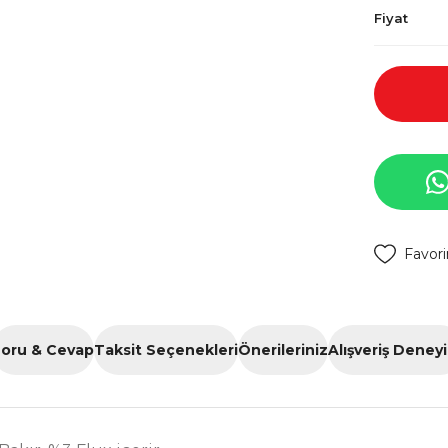
Fiyat
oru & Cevap
Taksit Seçenekleri
Önerileriniz
Alışveriş Deney