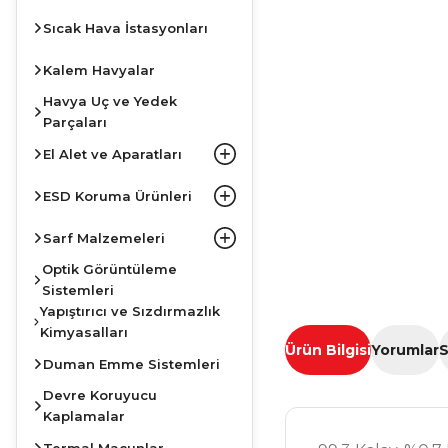
Sıcak Hava İstasyonları
Kalem Havyalar
Havya Uç ve Yedek
Parçaları
El Alet ve Aparatları
ESD Koruma Ürünleri
Sarf Malzemeleri
Optik Görüntüleme
Sistemleri
Yapıştırıcı ve Sızdırmazlık
Kimyasalları
Ürün Bilgisi
Yorumlar
S
Duman Emme Sistemleri
Devre Koruyucu
Kaplamalar
Termal Macunlar