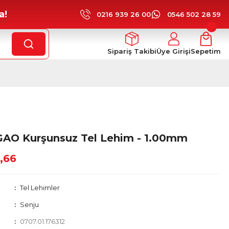
a!
0216 939 26 00
0546 502 28 59
Sipariş Takibi
Üye Girişi
Sepetim
GAO Kurşunsuz Tel Lehim - 1.00mm
7,66
Tel Lehimler
Senju
0707.01.176312