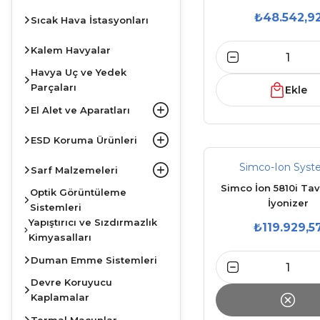
₺48.542,9
Sıcak Hava İstasyonları
Kalem Havyalar
Havya Uç ve Yedek
Parçaları
Ekle
El Alet ve Aparatları
ESD Koruma Ürünleri
Simco-Ion Syst
Sarf Malzemeleri
Simco İon 5810i Tav
Optik Görüntüleme
İyonizer
Sistemleri
Yapıştırıcı ve Sızdırmazlık
₺119.929,5
Kimyasalları
Duman Emme Sistemleri
Devre Koruyucu
Kaplamalar
Termal Macunlar