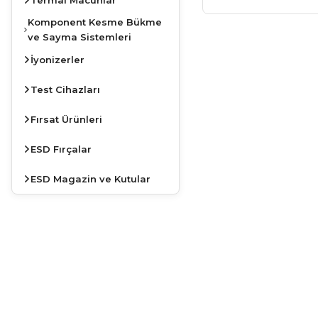
Komponent Kesme Bükme
ve Sayma Sistemleri
İyonizerler
Test Cihazları
Fırsat Ürünleri
ESD Fırçalar
ESD Magazin ve Kutular
JBC
İSTASYONLARDA
KAMPANYA