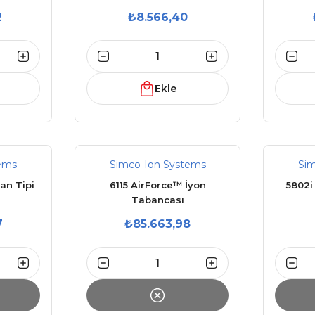
2
₺8.566,40
Ekle
ems
Simco-Ion Systems
Si
an Tipi
6115 AirForce™ İyon
5802i
Tabancası
7
₺85.663,98