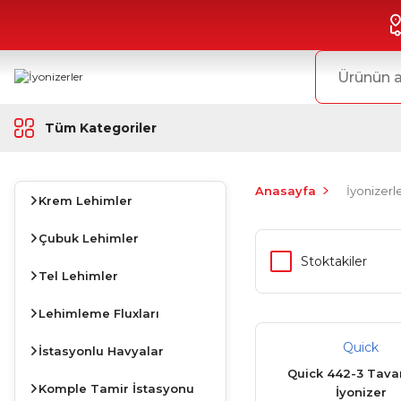
Tüm Kategoriler
Anasayfa
İyonizerl
Krem Lehimler
Çubuk Lehimler
Stoktakiler
Tel Lehimler
Lehimleme Fluxları
Quick
İstasyonlu Havyalar
Quick 442-3 Tava
Komple Tamir İstasyonu
İyonizer