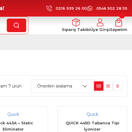
a!
0216 939 26 00
0546 502 28 59
Sipariş Takibi
Üye Girişi
Sepetim
lam 7 ürün
Quick
Quick
ck 443A – Static
QUICK 445D Tabanca Tipi
Eliminator
İyonizer