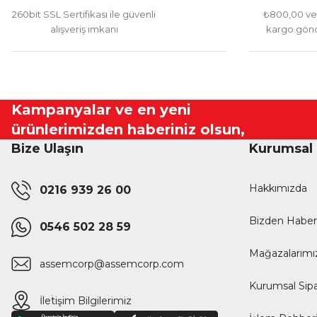
260bit SSL Sertifikası ile güvenli
₺800,00 ve 
alışveriş imkanı
kargo gönd
Kampanyalar ve en yeni
ürünlerimizden haberiniz olsun,
Bize Ulaşın
Kurumsal
Hakkımızda
0216 939 26 00
Bizden Haber
0546 502 28 59
Mağazalarımı
assemcorp@assemcorp.com
Kurumsal Sipa
İletişim Bilgilerimiz