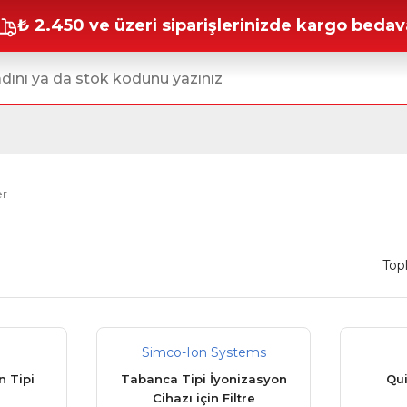
₺ 2.450 ve üzeri siparişlerinizde kargo bedav
er
Top
Simco-Ion Systems
n Tipi
Tabanca Tipi İyonizasyon
Qui
Cihazı için Filtre