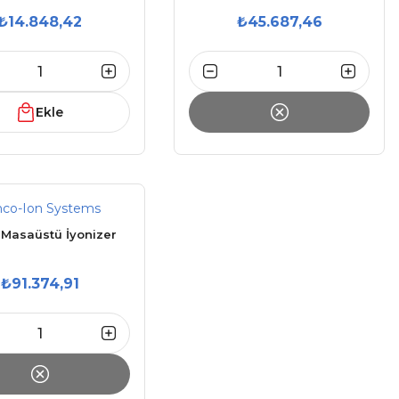
₺14.848,42
₺45.687,46
Ekle
mco-Ion Systems
 Masaüstü İyonizer
₺91.374,91