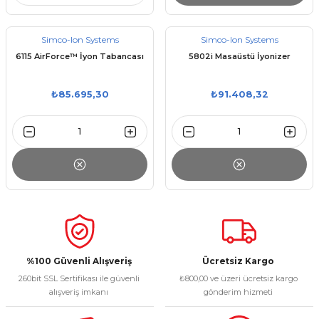
Simco-Ion Systems
Simco-Ion Systems
6115 AirForce™ İyon Tabancası
5802i Masaüstü İyonizer
₺85.695,30
₺91.408,32
%100 Güvenli Alışveriş
Ücretsiz Kargo
260bit SSL Sertifikası ile güvenli
₺800,00 ve üzeri ücretsiz kargo
alışveriş imkanı
gönderim hizmeti