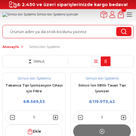
₺ 2.450 ve üzeri siparişlerinizde kargo bedava!
Anasayfa
Simco-Ion Systems
SIRALA
Simco-Ion Systems
Simco-Ion Systems
Tabanca Tipi İyonizasyon Cihazı
Simco İon 5810i Tavan Tipi
için Filtre
İyonizer
₺8.569,53
₺119.973,42
Ekle