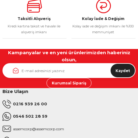
Taksitli Alışveriş
Kolay İade & Değişim
Kredi kartına taksit ve havale ile
Kolay iade ve değişim imkanı ile %100
alışveriş imkanı
memnuniyet
Kampanyalar ve en yeni ürünlerimizden haberiniz
olsun,
Kaydet
Kurumsal Sipariş
Bize Ulaşın
0216 939 26 00
0546 502 28 59
assemcorp@assemcorp.com