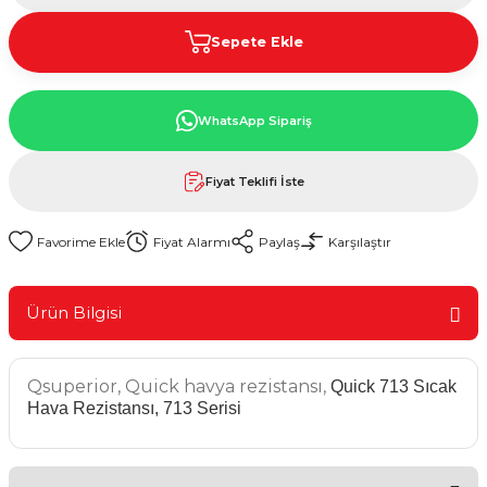
Sepete Ekle
WhatsApp Sipariş
Fiyat Teklifi İste
Fiyat Alarmı
Paylaş
Karşılaştır
Ürün Bilgisi
Qsuperior, Quick havya rezistansı,
Quick 713 Sıcak
Hava Rezistansı, 713 Serisi