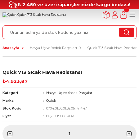
₺ 2.450 ve üzeri siparişlerinizde kargo bedava!
Anasayfa
Havya Uç ve Yedek Parçaları
Quick 713 Sıcak Hava Rezistans
Quick 713 Sıcak Hava Rezistansı
₺4.923,87
Kategori
Havya Uç ve Yedek Parçaları
Marka
Quick
Stok Kodu
0704.01.03.01.02.06.141447
Fiyat
86,25 USD + KDV