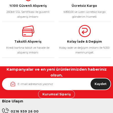
Ürün fiyatı diğer sitelerden daha pahalı.
%100 Güvenli Alışveriş
Ücretsiz Kargo
260bit SSL Sertifikası ile güvenli
₺800,00 ve üzeri ücretsiz kargo
Bu ürüne benzer farklı alternatifler olmalı.
alışveriş imkanı
gönderim hizmeti
Taksitli Alışveriş
Kolay İade & Değişim
Gönder
Kredi kartına taksit ve havale ile
Kolay iade ve değişim imkanı ile %100
alışveriş imkanı
memnuniyet
Kampanyalar ve en yeni ürünlerimizden haberiniz
olsun,
Kaydet
Kurumsal Sipariş
Bize Ulaşın
0216 939 26 00