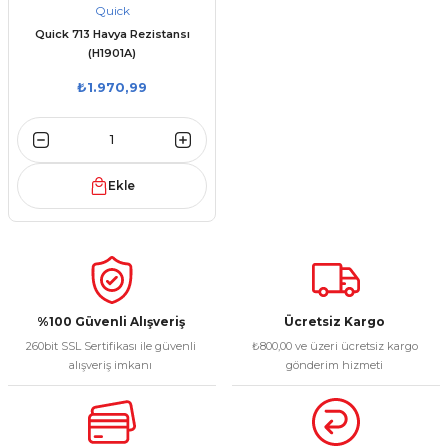
Quick
Quick 713 Havya Rezistansı
(H1901A)
₺1.970,99
Ekle
%100 Güvenli Alışveriş
Ücretsiz Kargo
260bit SSL Sertifikası ile güvenli
₺800,00 ve üzeri ücretsiz kargo
alışveriş imkanı
gönderim hizmeti