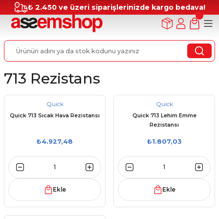
₺ 2.450 ve üzeri siparişlerinizde kargo bedava!
713 Rezistans
Quick
Quick
Quick 713 Sıcak Hava Rezistansı
Quick 713 Lehim Emme
Rezistansı
₺4.927,48
₺1.807,03
Ekle
Ekle