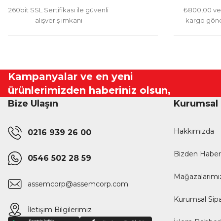
260bit SSL Sertifikası ile güvenli
₺800,00 ve 
alışveriş imkanı
kargo gönd
Kampanyalar ve en yeni
ürünlerimizden haberiniz olsun,
Bize Ulaşın
Kurumsal
Hakkımızda
0216 939 26 00
Bizden Haber
0546 502 28 59
Mağazalarımı
assemcorp@assemcorp.com
Kurumsal Sipa
İletişim Bilgilerimiz