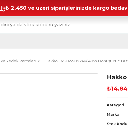
₺ 2.450 ve üzeri siparişlerinizde kargo bedav
 ve Yedek Parçaları
Hakko FM2022-05 24V/140W Dönüştürücü Kit
Hakko 
₺14.84
Kategori
Marka
Stok Kodu