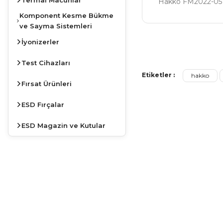
Hakko FM2022-05 
Komponent Kesme Bükme
ve Sayma Sistemleri
İyonizerler
Bu ürünün fiyat bilg
Görüş ve önerileriniz
Test Cihazları
Etiketler :
hakko
Ürün resmi kalite
Fırsat Ürünleri
Ürün açıklamasında
ESD Fırçalar
Ürün bilgilerinde 
ESD Magazin ve Kutular
Ürün fiyatı diğer s
Bu ürüne benzer far
JBC
İSTASYONLARDA
KAMPANYA