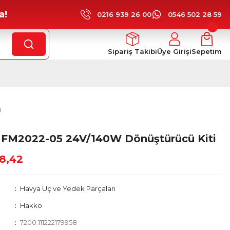
a!
0216 939 26 00
0546 502 28 59
Sipariş Takibi
Üye Girişi
Sepetim
i
FM2022-05 24V/140W Dönüştürücü Kiti
8,42
Havya Uç ve Yedek Parçaları
Hakko
7200.111222179958