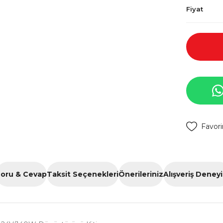
Fiyat
oru & Cevap
Taksit Seçenekleri
Önerileriniz
Alışveriş Deney