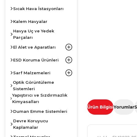
Sıcak Hava İstasyonları
Kalem Havyalar
Havya Uç ve Yedek
Parçaları
El Alet ve Aparatları
ESD Koruma Ürünleri
Sarf Malzemeleri
Optik Görüntüleme
Sistemleri
Yapıştırıcı ve Sızdırmazlık
Kimyasalları
Ürün Bilgisi
Yorumlar
S
Duman Emme Sistemleri
Devre Koruyucu
Kaplamalar
Termal Macunlar