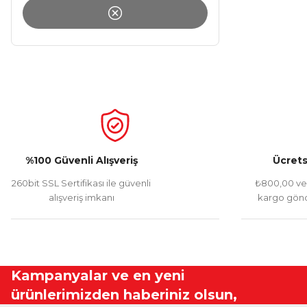
%100 Güvenli Alışveriş
Ücrets
260bit SSL Sertifikası ile güvenli
₺800,00 ve 
alışveriş imkanı
kargo gönd
Kampanyalar ve en yeni
ürünlerimizden haberiniz olsun,