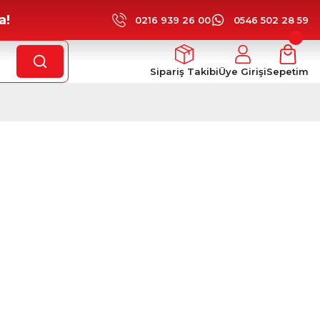
a!
0216 939 26 00
0546 502 28 59
Sipariş Takibi
Üye Girişi
Sepetim