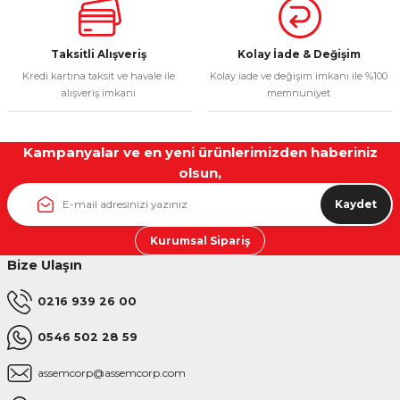
Taksitli Alışveriş
Kolay İade & Değişim
Kredi kartına taksit ve havale ile
Kolay iade ve değişim imkanı ile %100
Gönder
alışveriş imkanı
memnuniyet
Kampanyalar ve en yeni ürünlerimizden haberiniz
olsun,
Kaydet
Kurumsal Sipariş
Bize Ulaşın
0216 939 26 00
0546 502 28 59
assemcorp@assemcorp.com