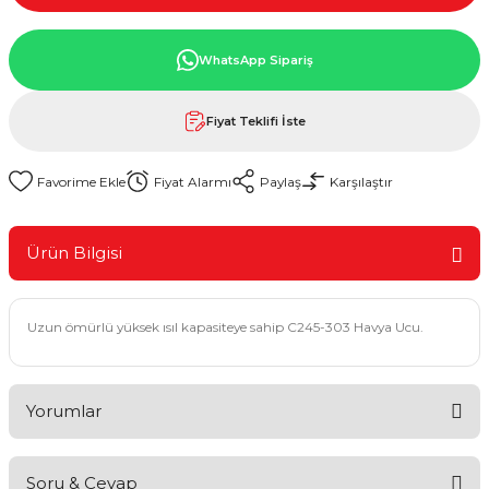
WhatsApp Sipariş
Fiyat Teklifi İste
Fiyat Alarmı
Paylaş
Karşılaştır
Ürün Bilgisi
Uzun ömürlü yüksek ısıl kapasiteye sahip C245-303 Havya Ucu.
Yorumlar
Soru & Cevap