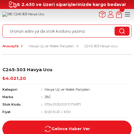
₺ 2.450 ve üzeri siparişlerinizde kargo bedava!
Anasayfa
Havya Uç ve Yedek Parçaları
C245-303 Havya Ucu
C245-303 Havya Ucu
₺4.021,20
Kategori
Havya Uç ve Yedek Parçaları
Marka
JBC
Stok Kodu
0704.01.05.01.01.11.174971
Fiyat
61,00 EUR + KDV
Gelince Haber Ver