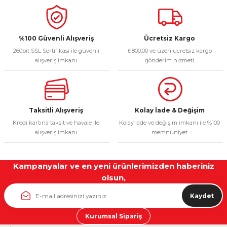
%100 Güvenli Alışveriş
Ücretsiz Kargo
260bit SSL Sertifikası ile güvenli
₺800,00 ve üzeri ücretsiz kargo
alışveriş imkanı
gönderim hizmeti
Taksitli Alışveriş
Kolay İade & Değişim
Kredi kartına taksit ve havale ile
Kolay iade ve değişim imkanı ile %100
alışveriş imkanı
memnuniyet
Kampanyalar ve en yeni ürünlerimizden haberiniz
olsun,
Kaydet
Kurumsal Sipariş