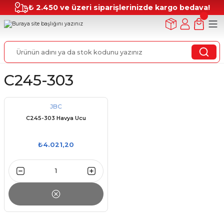
₺ 2.450 ve üzeri siparişlerinizde kargo bedava!
C245-303
JBC
C245-303 Havya Ucu
₺4.021,20