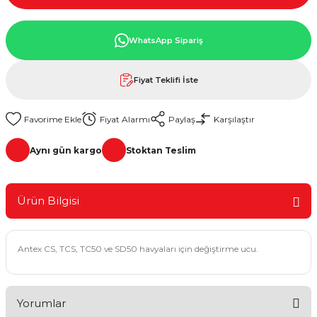
WhatsApp Sipariş
Fiyat Teklifi İste
Fiyat Alarmı
Paylaş
Karşılaştır
Aynı gün kargo
Stoktan Teslim
Ürün Bilgisi
Antex CS, TCS, TC50 ve SD50 havyaları için değiştirme ucu.
Yorumlar