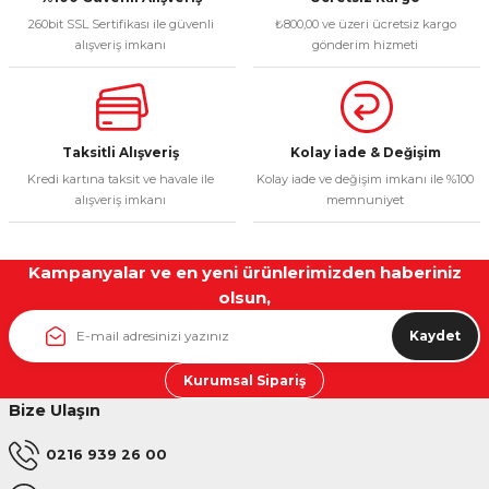
260bit SSL Sertifikası ile güvenli
₺800,00 ve üzeri ücretsiz kargo
Bu ürüne benzer farklı alternatifler olmalı.
alışveriş imkanı
gönderim hizmeti
Taksitli Alışveriş
Kolay İade & Değişim
Gönder
Kredi kartına taksit ve havale ile
Kolay iade ve değişim imkanı ile %100
alışveriş imkanı
memnuniyet
Kampanyalar ve en yeni ürünlerimizden haberiniz
olsun,
Kaydet
Kurumsal Sipariş
Bize Ulaşın
0216 939 26 00