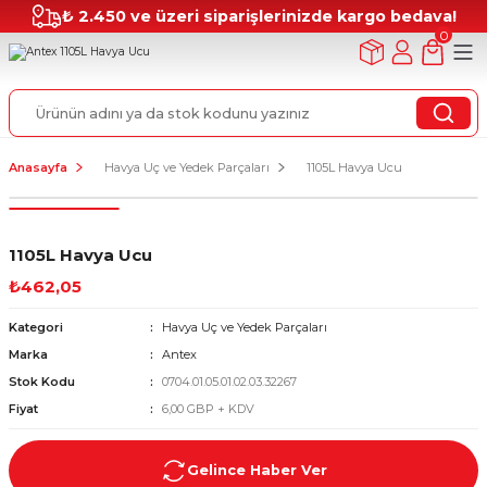
₺ 2.450 ve üzeri siparişlerinizde kargo bedava!
0
Anasayfa
Havya Uç ve Yedek Parçaları
1105L Havya Ucu
1105L Havya Ucu
₺462,05
Kategori
Havya Uç ve Yedek Parçaları
Marka
Antex
Stok Kodu
0704.01.05.01.02.03.32267
Fiyat
6,00 GBP + KDV
Gelince Haber Ver