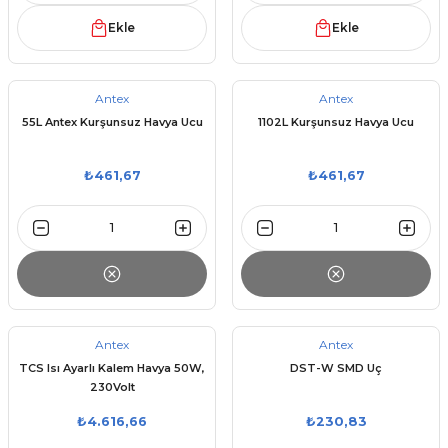
Ekle
Ekle
Antex
Antex
55L Antex Kurşunsuz Havya Ucu
1102L Kurşunsuz Havya Ucu
₺461,67
₺461,67
Antex
Antex
TCS Isı Ayarlı Kalem Havya 50W,
DST-W SMD Uç
230Volt
₺4.616,66
₺230,83