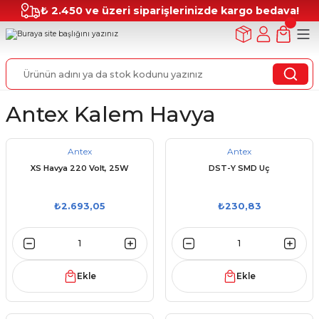
₺ 2.450 ve üzeri siparişlerinizde kargo bedava!
Antex Kalem Havya
Antex
Antex
XS Havya 220 Volt, 25W
DST-Y SMD Uç
₺2.693,05
₺230,83
Ekle
Ekle