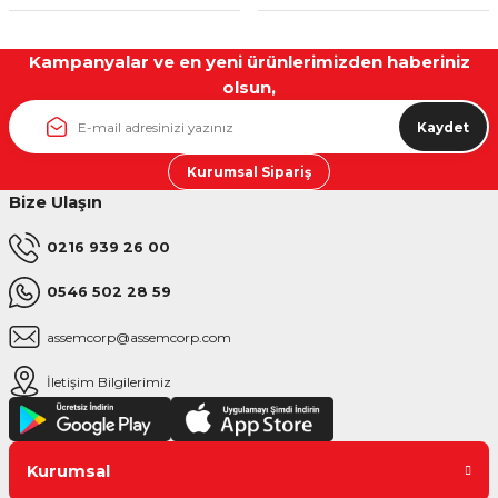
Kampanyalar ve en yeni ürünlerimizden haberiniz
olsun,
Kaydet
Kurumsal Sipariş
Bize Ulaşın
0216 939 26 00
0546 502 28 59
assemcorp@assemcorp.com
İletişim Bilgilerimiz
Kurumsal