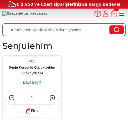
₺ 2.450 ve üzeri siparişlerinizde kargo bedava!
Senjulehim
Senju
Senju Kurşunlu Çubuk Lehim
63/37 (H63A)
₺3.999,11
Ekle