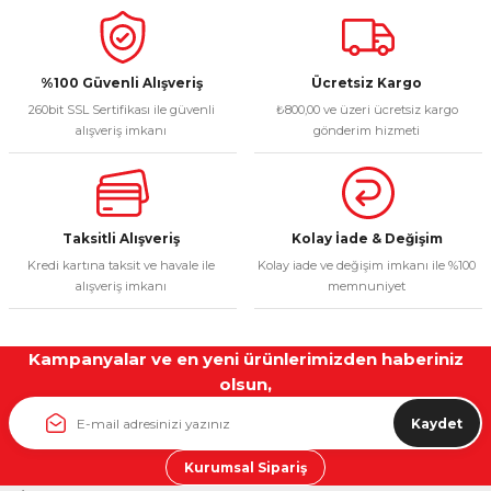
%100 Güvenli Alışveriş
Ücretsiz Kargo
260bit SSL Sertifikası ile güvenli
₺800,00 ve üzeri ücretsiz kargo
alışveriş imkanı
gönderim hizmeti
Taksitli Alışveriş
Kolay İade & Değişim
Kredi kartına taksit ve havale ile
Kolay iade ve değişim imkanı ile %100
alışveriş imkanı
memnuniyet
Kampanyalar ve en yeni ürünlerimizden haberiniz
olsun,
Kaydet
Kurumsal Sipariş