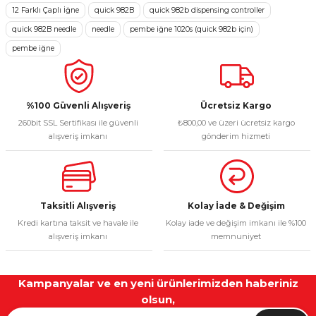
12 Farklı Çaplı İğne
quick 982B
quick 982b dispensing controller
Sitemize ilk yorumu siz yapın!
Ürün resmi kalitesiz, bozuk veya görüntülenemiyor.
quick 982B needle
needle
pembe iğne 1020s (quick 982b için)
Ürün açıklamasında eksik bilgiler bulunuyor.
pembe iğne
Deneyimini Paylaş
Ürün bilgilerinde hatalar bulunuyor.
Ürün fiyatı diğer sitelerden daha pahalı.
Bu ürüne benzer farklı alternatifler olmalı.
%100 Güvenli Alışveriş
Ücretsiz Kargo
260bit SSL Sertifikası ile güvenli
₺800,00 ve üzeri ücretsiz kargo
alışveriş imkanı
gönderim hizmeti
Gönder
Taksitli Alışveriş
Kolay İade & Değişim
Kredi kartına taksit ve havale ile
Kolay iade ve değişim imkanı ile %100
alışveriş imkanı
memnuniyet
Kampanyalar ve en yeni ürünlerimizden haberiniz
olsun,