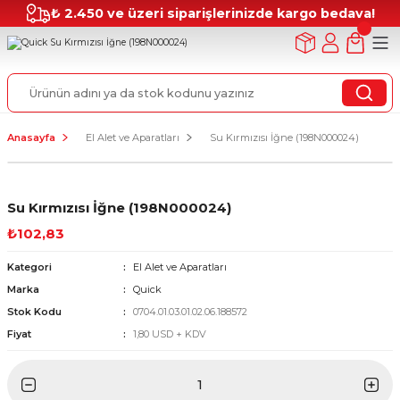
₺ 2.450 ve üzeri siparişlerinizde kargo bedava!
Anasayfa
El Alet ve Aparatları
Su Kırmızısı İğne (198N000024)
Su Kırmızısı İğne (198N000024)
₺102,83
Kategori
El Alet ve Aparatları
Marka
Quick
Stok Kodu
0704.01.03.01.02.06.188572
Fiyat
1,80 USD + KDV