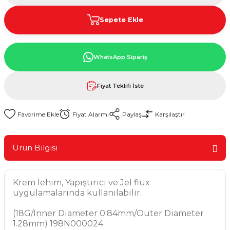
Sepete Ekle
WhatsApp Sipariş
Fiyat Teklifi İste
Fiyat Alarmı
Paylaş
Karşılaştır
Ürün Bilgisi
Krem lehim, Yapıştırıcı ve Jel flux
uygulamalarında kullanılabilir.
(18G/Inner Diameter 0.84mm/Outer Diameter
1.28mm) 198N000024