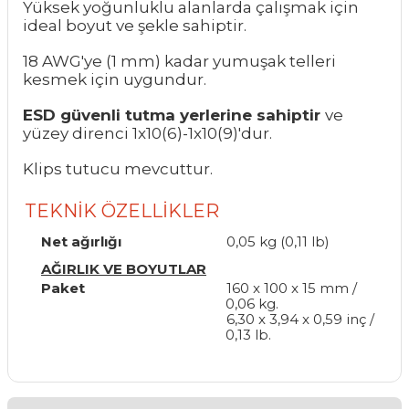
Yüksek yoğunluklu alanlarda çalışmak için
ideal boyut ve şekle sahiptir.
18 AWG'ye (1 mm) kadar yumuşak telleri
kesmek için uygundur.
ESD güvenli tutma yerlerine sahiptir
ve
yüzey direnci 1x10(6)-1x10(9)'dur.
Klips tutucu mevcuttur.
TEKNİK ÖZELLİKLER
Net ağırlığı
0,05 kg (0,11 lb)
AĞIRLIK VE BOYUTLAR
Paket
160 x 100 x 15 mm /
0,06 kg.
6,30 x 3,94 x 0,59 inç /
0,13 lb.