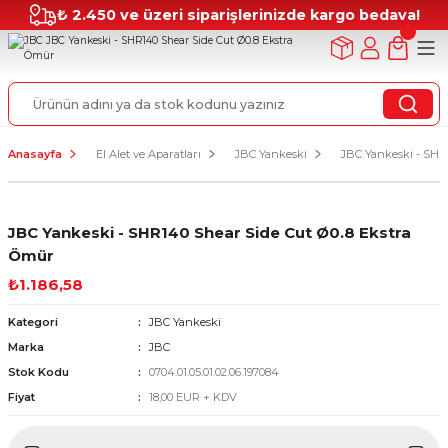
₺ 2.450 ve üzeri siparişlerinizde kargo bedava!
Anasayfa
El Alet ve Aparatları
JBC Yankeski
JBC Yankeski - SHR
JBC Yankeski - SHR140 Shear Side Cut Ø0.8 Ekstra
Ömür
₺1.186,58
Kategori
JBC Yankeski
Marka
JBC
Stok Kodu
0704.01.05.01.02.06.197084
Fiyat
18,00 EUR + KDV