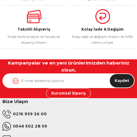
Ürün fiyatı diğer sitelerden daha pahalı.
Bu ürüne benzer farklı alternatifler olmalı.
Taksitli Alışveriş
Kolay İade & Değişim
Kredi kartına taksit ve havale ile
Kolay iade ve değişim imkanı ile %100
alışveriş imkanı
memnuniyet
Gönder
Kampanyalar ve en yeni ürünlerimizden haberiniz
olsun,
Kaydet
Kurumsal Sipariş
Bize Ulaşın
0216 939 26 00
0546 502 28 59