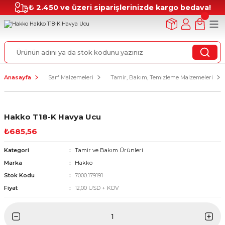
₺ 2.450 ve üzeri siparişlerinizde kargo bedava!
Anasayfa
Sarf Malzemeleri
Tamir, Bakım, Temizleme Malzemeleri
Hakko T18-K Havya Ucu
₺685,56
Kategori
Tamir ve Bakım Ürünleri
Marka
Hakko
Stok Kodu
7000.179191
Fiyat
12,00 USD + KDV