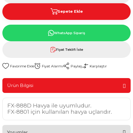
Sepete Ekle
WhatsApp Sipariş
Fiyat Teklifi İste
Fiyat Alarmı
Paylaş
Karşılaştır
Ürün Bilgisi
FX-888D Havya ile uyumludur.
FX-8801 için kullanılan havya uçlarıdır.
Yorumlar