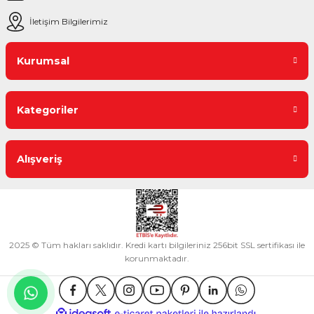
İletişim Bilgilerimiz
Kurumsal
Kategoriler
Alışveriş
2025 © Tüm hakları saklıdır. Kredi kartı bilgileriniz 256bit SSL sertifikası ile
korunmaktadır.
ideasoft
ile
e-