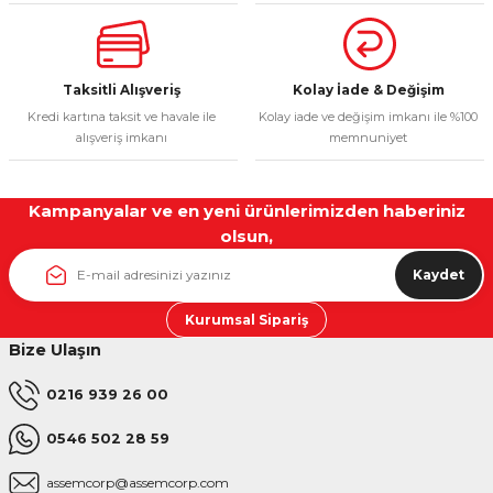
Ürün fiyatı diğer sitelerden daha pahalı.
Bu ürüne benzer farklı alternatifler olmalı.
Taksitli Alışveriş
Kolay İade & Değişim
Kredi kartına taksit ve havale ile
Kolay iade ve değişim imkanı ile %100
alışveriş imkanı
memnuniyet
Gönder
Kampanyalar ve en yeni ürünlerimizden haberiniz
olsun,
Kaydet
Kurumsal Sipariş
Bize Ulaşın
0216 939 26 00
0546 502 28 59
assemcorp@assemcorp.com