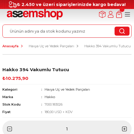
₺ 2.450 ve üzeri siparişlerinizde kargo bedava!
Anasayfa
Havya Uç ve Yedek Parçaları
Hakko 394 Vakumlu Tutucu
Hakko 394 Vakumlu Tutucu
₺10.275,90
Kategori
Havya Uç ve Yedek Parçaları
Marka
Hakko
Stok Kodu
7000.183026
Fiyat
180,00 USD + KDV