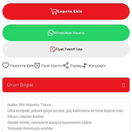
Sepete Ekle
WhatsApp Sipariş
Fiyat Teklifi İste
Fiyat Alarmı
Paylaş
Karşılaştır
Ürün Bilgisi
Hakko 394 Vakumlu Tutucu
Ultra kompakt, yüksek güçlü pompa, güç kablosuna ve hava tüpüne olan
ihtiyacı ortadan kaldırır.
Sürekli emme, nesnelerin kolayca taşınmasını sağlar.
Yumuşak dokunuşlu anahtar