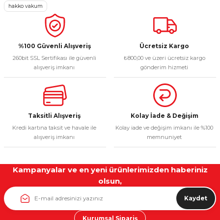
Ürün resmi kalitesiz, bozuk veya görüntülenemiyor.
hakko vakum
Ürün açıklamasında eksik bilgiler bulunuyor.
Deneyimini Paylaş
Ürün bilgilerinde hatalar bulunuyor.
Ürün fiyatı diğer sitelerden daha pahalı.
%100 Güvenli Alışveriş
Ücretsiz Kargo
260bit SSL Sertifikası ile güvenli
₺800,00 ve üzeri ücretsiz kargo
Bu ürüne benzer farklı alternatifler olmalı.
alışveriş imkanı
gönderim hizmeti
Taksitli Alışveriş
Kolay İade & Değişim
Gönder
Kredi kartına taksit ve havale ile
Kolay iade ve değişim imkanı ile %100
alışveriş imkanı
memnuniyet
Kampanyalar ve en yeni ürünlerimizden haberiniz
olsun,
Kaydet
Kurumsal Sipariş