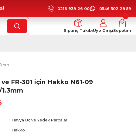
a!
0216 939 26 00
0546 502 28 59
Sipariş Takibi
Üye Girişi
Sepetim
1.3mm
 ve FR-301 için Hakko N61-09
e/1.3mm
5
Havya Uç ve Yedek Parçaları
Hakko