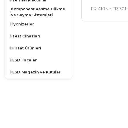
FR-410 ve FR-301 
Komponent Kesme Bükme
ve Sayma Sistemleri
İyonizerler
Bu ürünün fiyat bilg
Test Cihazları
Görüş ve önerileriniz
Fırsat Ürünleri
Ürün resmi kalite
ESD Fırçalar
Ürün açıklamasında
ESD Magazin ve Kutular
Ürün bilgilerinde 
Ürün fiyatı diğer s
Bu ürüne benzer far
JBC
İSTASYONLARDA
KAMPANYA