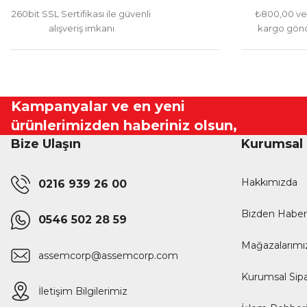
260bit SSL Sertifikası ile güvenli
₺800,00 ve 
alışveriş imkanı
kargo gönd
Kampanyalar ve en yeni
ürünlerimizden haberiniz olsun,
Bize Ulaşın
Kurumsal
Hakkımızda
0216 939 26 00
Bizden Haber
0546 502 28 59
Mağazalarımı
assemcorp@assemcorp.com
Kurumsal Sipa
İletişim Bilgilerimiz