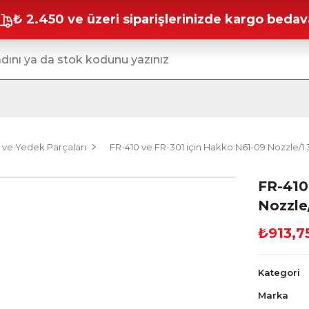
₺ 2.450 ve üzeri siparişlerinizde kargo bedav
 ve Yedek Parçaları
FR-410 ve FR-301 için Hakko N61-09 Nozzle/
FR-410
Nozzl
₺913,7
Kategori
Marka