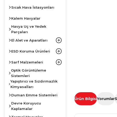
Sıcak Hava İstasyonları
Kalem Havyalar
Havya Uç ve Yedek
Parçaları
El Alet ve Aparatları
ESD Koruma Ürünleri
Sarf Malzemeleri
Optik Görüntüleme
Sistemleri
Yapıştırıcı ve Sızdırmazlık
Kimyasalları
Duman Emme Sistemleri
Ürün Bilgisi
Yorumlar
S
Devre Koruyucu
Kaplamalar
Termal Macunlar