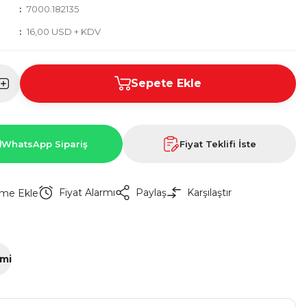
7000.182135
16,00 USD + KDV
Sepete Ekle
WhatsApp Sipariş
Fiyat Teklifi İste
Fiyat Alarmı
Paylaş
Karşılaştır
imi