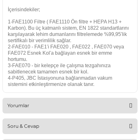
İçerisindekiler;
1-FAE1100 Filtre ( FAE1110 Ön filtre + HEPA H13 +
Karbon). Bu üç katmanlı sistem, EN 1822 standartlarını
karşılayarak lehim dumanlarını filtrelemede %99,95'lik
sertifikalı bir verimlilik sağlar.
2-FAE010 - FAE1'i FAE020 , FAE022 , FAE070 veya
FAE072 Esnek Kol'a bağlayan esnek bir emme
hortumu.
3-FAE070 - bir kelepçe ile çalışma tezgahınıza
sabitlenecek tamamen esnek bir kol.
4-P405, JBC İstasyonuna bağlanmadan vakum
sistemini etkinleştirmenize olanak tanır.
Yorumlar
Soru & Cevap
Bu ürüne ilk yorumu siz yapın!