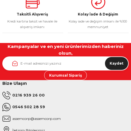
Taksitli Alışveriş
Kolay İade & Değişim
Gönder
Kredi kartına taksit ve havale ile
Kolay iade ve değişim imkanı ile %100
alışveriş imkanı
memnuniyet
Kampanyalar ve en yeni ürünlerimizden haberiniz
olsun,
Kaydet
Kurumsal Sipariş
Bize Ulaşın
0216 939 26 00
0546 502 28 59
assemcorp@assemcorp.com
İletişim Bilgilerimiz