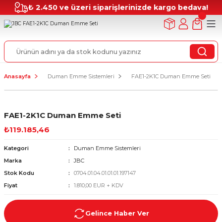
₺ 2.450 ve üzeri siparişlerinizde kargo bedava!
Anasayfa
Duman Emme Sistemleri
FAE1-2K1C Duman Emme Seti
FAE1-2K1C Duman Emme Seti
₺119.185,46
Kategori
Duman Emme Sistemleri
Marka
JBC
Stok Kodu
0704.01.04.01.01.01.197147
Fiyat
1.810,00 EUR + KDV
Gelince Haber Ver