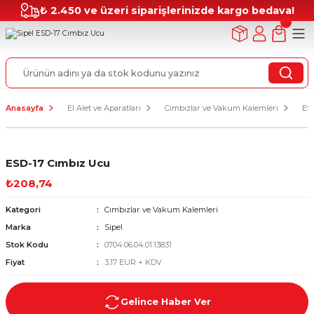
₺ 2.450 ve üzeri siparişlerinizde kargo bedava!
Anasayfa
El Alet ve Aparatları
Cımbızlar ve Vakum Kalemleri
ES
ESD-17 Cımbız Ucu
₺208,74
Kategori
Cımbızlar ve Vakum Kalemleri
Marka
Sipel
Stok Kodu
0704.06.04.01.13831
Fiyat
3,17 EUR + KDV
Gelince Haber Ver