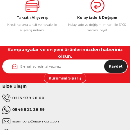
Taksitli Alışveriş
Kolay İade & Değişim
Kredi kartına taksit ve havale ile
Kolay iade ve değişim imkanı ile %100
Gönder
alışveriş imkanı
memnuniyet
Kampanyalar ve en yeni ürünlerimizden haberiniz
olsun,
Kaydet
Kurumsal Sipariş
Bize Ulaşın
0216 939 26 00
0546 502 28 59
assemcorp@assemcorp.com