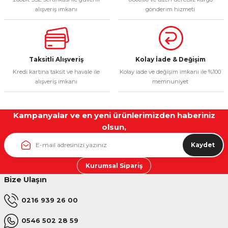
alışveriş imkanı
gönderim hizmeti
Bu ürüne benzer farklı alternatifler olmalı.
Taksitli Alışveriş
Kolay İade & Değişim
Kredi kartına taksit ve havale ile
Kolay iade ve değişim imkanı ile %100
Gönder
alışveriş imkanı
memnuniyet
Kampanyalar ve en yeni ürünlerimizden haberiniz
olsun,
Kaydet
Kurumsal Sipariş
Bize Ulaşın
0216 939 26 00
0546 502 28 59