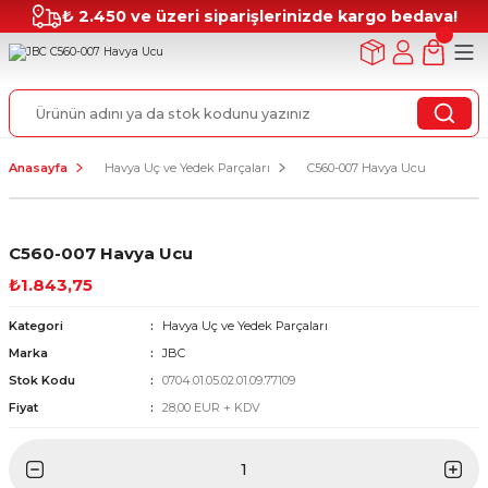
₺ 2.450 ve üzeri siparişlerinizde kargo bedava!
Anasayfa
Havya Uç ve Yedek Parçaları
C560-007 Havya Ucu
C560-007 Havya Ucu
₺1.843,75
Kategori
Havya Uç ve Yedek Parçaları
Marka
JBC
Stok Kodu
0704.01.05.02.01.09.77109
Fiyat
28,00 EUR + KDV