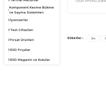
Uzun ömürlü yükse
Komponent Kesme Bükme
ve Sayma Sistemleri
İyonizerler
Bu ürünün fiyat bilg
Görüş ve önerileriniz
Test Cihazları
Etiketler :
Jbc
Fırsat Ürünleri
Ürün resmi kalite
Ürün açıklamasında
ESD Fırçalar
Ürün bilgilerinde 
ESD Magazin ve Kutular
Ürün fiyatı diğer s
Bu ürüne benzer far
JBC
İSTASYONLARDA
KAMPANYA