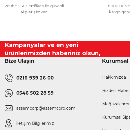
260bit SSL Sertifikası ile güvenli
₺800,00 ve 
alışveriş imkanı
kargo gönd
Kampanyalar ve en yeni
ürünlerimizden haberiniz olsun,
Bize Ulaşın
Kurumsal
Hakkımızda
0216 939 26 00
Bizden Haber
0546 502 28 59
Mağazalarımı
assemcorp@assemcorp.com
Kurumsal Sipa
İletişim Bilgilerimiz