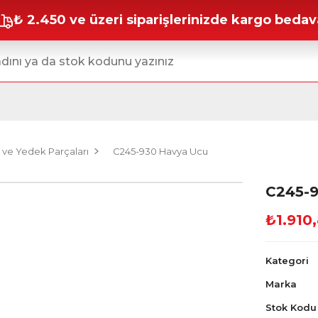
₺ 2.450 ve üzeri siparişlerinizde kargo bedav
 ve Yedek Parçaları
C245-930 Havya Ucu
C245-
₺1.910
Kategori
Marka
Stok Kodu