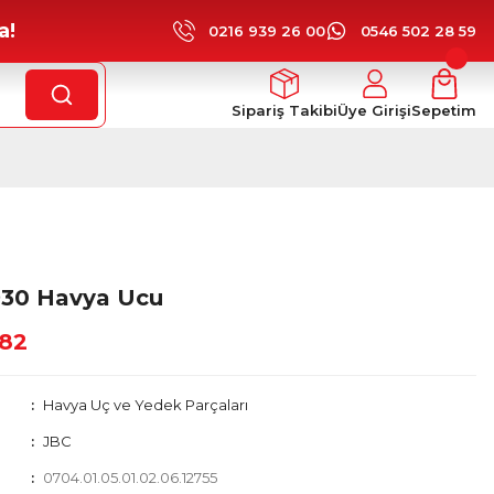
a!
0216 939 26 00
0546 502 28 59
Sipariş Takibi
Üye Girişi
Sepetim
930 Havya Ucu
,82
Havya Uç ve Yedek Parçaları
JBC
0704.01.05.01.02.06.12755