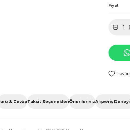
Fiyat
oru & Cevap
Taksit Seçenekleri
Önerileriniz
Alışveriş Deney