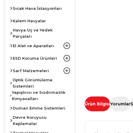
Sıcak Hava İstasyonları
Kalem Havyalar
Havya Uç ve Yedek
Parçaları
El Alet ve Aparatları
ESD Koruma Ürünleri
Sarf Malzemeleri
Optik Görüntüleme
Sistemleri
Yapıştırıcı ve Sızdırmazlık
Kimyasalları
Ürün Bilgisi
Yorumlar
S
Duman Emme Sistemleri
Devre Koruyucu
Kaplamalar
Termal Macunlar