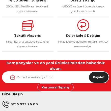
%100 Güvenli Alışveriş
Ücretsiz Kargo
260bit SSL Sertifikası ile güvenli
₺800,00 ve üzeri ücretsiz kargo
Bu ürüne benzer farklı alternatifler olmalı.
alışveriş imkanı
gönderim hizmeti
Taksitli Alışveriş
Kolay İade & Değişim
Gönder
Kredi kartına taksit ve havale ile
Kolay iade ve değişim imkanı ile %100
alışveriş imkanı
memnuniyet
Kampanyalar ve en yeni ürünlerimizden haberiniz
olsun,
Kaydet
Kurumsal Sipariş
Bize Ulaşın
0216 939 26 00