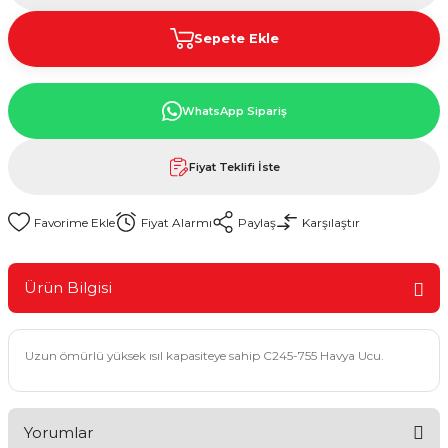
Sepete Ekle
WhatsApp Sipariş
Fiyat Teklifi İste
Fiyat Alarmı
Paylaş
Karşılaştır
Ürün Bilgisi
Uzun ömürlü yüksek ısıl kapasiteye sahip C245-755 Havya Ucu.
Yorumlar