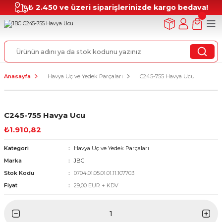
₺ 2.450 ve üzeri siparişlerinizde kargo bedava!
Anasayfa
Havya Uç ve Yedek Parçaları
C245-755 Havya Ucu
C245-755 Havya Ucu
₺1.910,82
Kategori
Havya Uç ve Yedek Parçaları
Marka
JBC
Stok Kodu
0704.01.05.01.01.11.107703
Fiyat
29,00 EUR + KDV