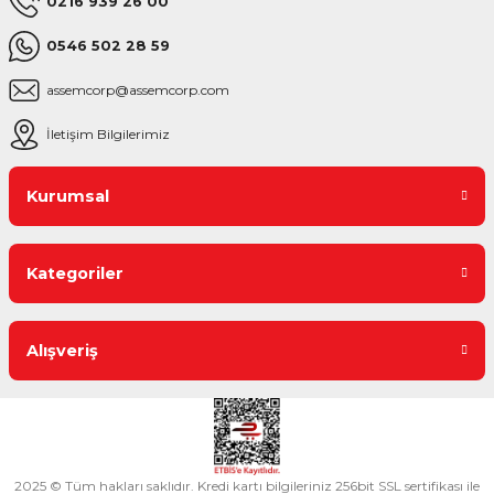
0216 939 26 00
0546 502 28 59
assemcorp@assemcorp.com
İletişim Bilgilerimiz
Kurumsal
Kategoriler
Alışveriş
2025 © Tüm hakları saklıdır. Kredi kartı bilgileriniz 256bit SSL sertifikası ile