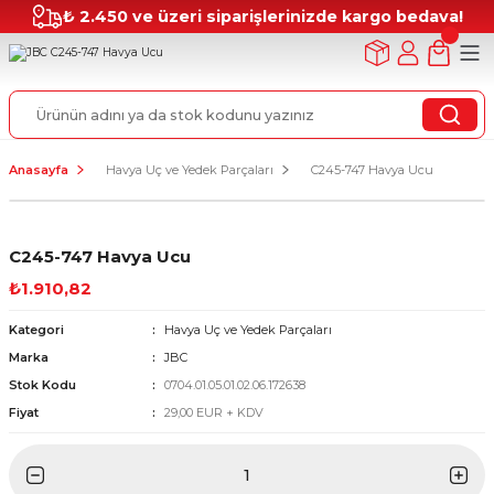
₺ 2.450 ve üzeri siparişlerinizde kargo bedava!
Anasayfa
Havya Uç ve Yedek Parçaları
C245-747 Havya Ucu
C245-747 Havya Ucu
₺1.910,82
Kategori
Havya Uç ve Yedek Parçaları
Marka
JBC
Stok Kodu
0704.01.05.01.02.06.172638
Fiyat
29,00 EUR + KDV