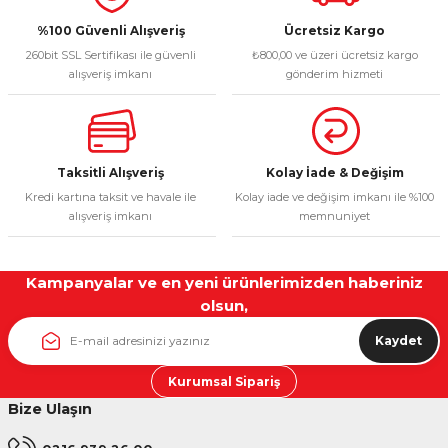
Ürün fiyatı diğer sitelerden daha pahalı.
%100 Güvenli Alışveriş
Ücretsiz Kargo
260bit SSL Sertifikası ile güvenli
₺800,00 ve üzeri ücretsiz kargo
Bu ürüne benzer farklı alternatifler olmalı.
alışveriş imkanı
gönderim hizmeti
Taksitli Alışveriş
Kolay İade & Değişim
Gönder
Kredi kartına taksit ve havale ile
Kolay iade ve değişim imkanı ile %100
alışveriş imkanı
memnuniyet
Kampanyalar ve en yeni ürünlerimizden haberiniz
olsun,
Kaydet
Kurumsal Sipariş
Bize Ulaşın