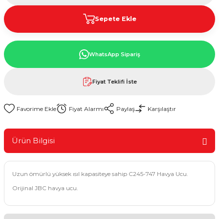
Sepete Ekle
WhatsApp Sipariş
Fiyat Teklifi İste
Fiyat Alarmı
Paylaş
Karşılaştır
Ürün Bilgisi
Uzun ömürlü yüksek ısıl kapasiteye sahip C245-747 Havya Ucu.
Orijinal JBC havya ucu.