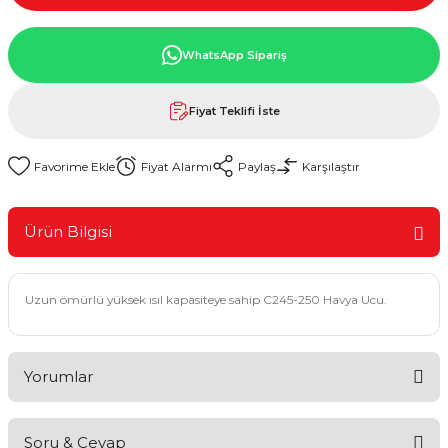
WhatsApp Sipariş
Fiyat Teklifi İste
Fiyat Alarmı
Paylaş
Karşılaştır
Ürün Bilgisi
Uzun ömürlü yüksek ısıl kapasiteye sahip C245-250 Havya Ucu.
Yorumlar
Soru & Cevap