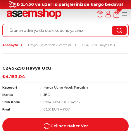
₺ 2.450 ve üzeri siparişlerinizde kargo bedava!
Anasayfa
Havya Uç ve Yedek Parçaları
C245-250 Havya Ucu
C245-250 Havya Ucu
₺4.153,04
Kategori
Havya Uç ve Yedek Parçaları
Marka
JBC
Stok Kodu
0704.01.05.01.01.11.174973
Fiyat
63,00 EUR + KDV
Gelince Haber Ver