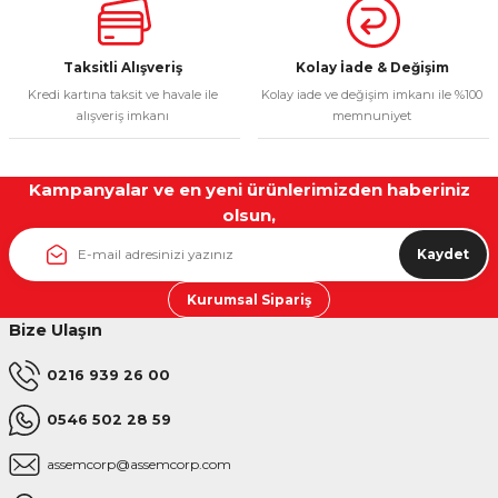
Taksitli Alışveriş
Kolay İade & Değişim
Kredi kartına taksit ve havale ile
Kolay iade ve değişim imkanı ile %100
Gönder
alışveriş imkanı
memnuniyet
Kampanyalar ve en yeni ürünlerimizden haberiniz
olsun,
Kaydet
Kurumsal Sipariş
Bize Ulaşın
0216 939 26 00
0546 502 28 59
assemcorp@assemcorp.com