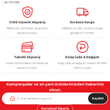
jbc c210-028
Ürün açıklamasında eksik bilgiler bulunuyor.
Deneyimini Paylaş
Ürün bilgilerinde hatalar bulunuyor.
Ürün fiyatı diğer sitelerden daha pahalı.
%100 Güvenli Alışveriş
Ücretsiz Kargo
260bit SSL Sertifikası ile güvenli
₺800,00 ve üzeri ücretsiz kargo
Bu ürüne benzer farklı alternatifler olmalı.
alışveriş imkanı
gönderim hizmeti
Taksitli Alışveriş
Kolay İade & Değişim
Gönder
Kredi kartına taksit ve havale ile
Kolay iade ve değişim imkanı ile %100
alışveriş imkanı
memnuniyet
Kampanyalar ve en yeni ürünlerimizden haberiniz
olsun,
Kaydet
Kurumsal Sipariş