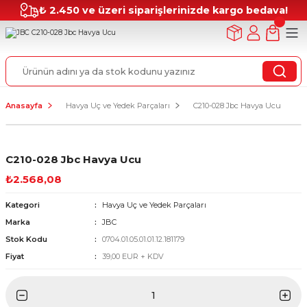
₺ 2.450 ve üzeri siparişlerinizde kargo bedava!
Anasayfa
Havya Uç ve Yedek Parçaları
C210-028 Jbc Havya Ucu
C210-028 Jbc Havya Ucu
₺2.568,08
Kategori
Havya Uç ve Yedek Parçaları
Marka
JBC
Stok Kodu
0704.01.05.01.01.12.181179
Fiyat
39,00 EUR + KDV