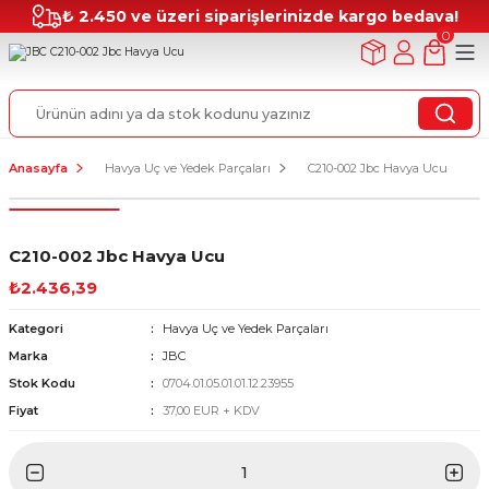
₺ 2.450 ve üzeri siparişlerinizde kargo bedava!
0
Anasayfa
Havya Uç ve Yedek Parçaları
C210-002 Jbc Havya Ucu
C210-002 Jbc Havya Ucu
₺2.436,39
Kategori
Havya Uç ve Yedek Parçaları
Marka
JBC
Stok Kodu
0704.01.05.01.01.12.23955
Fiyat
37,00 EUR + KDV