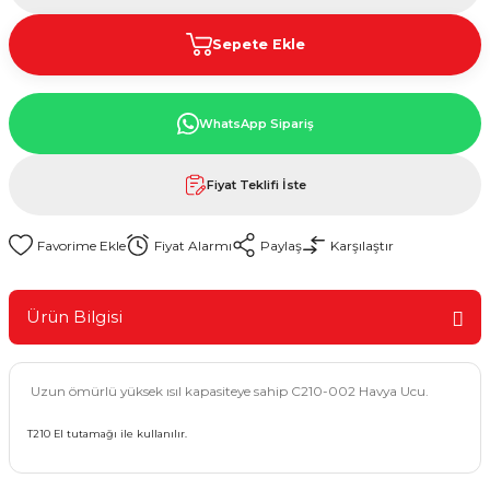
Sepete Ekle
WhatsApp Sipariş
Fiyat Teklifi İste
Fiyat Alarmı
Paylaş
Karşılaştır
Ürün Bilgisi
Uzun ömürlü yüksek ısıl kapasiteye sahip C210-002 Havya Ucu.
T210 El tutamağı ile kullanılır.