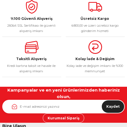
Ürün resmi kalitesiz, bozuk veya görüntülenemiyor.
Ürün açıklamasında eksik bilgiler bulunuyor.
Deneyimini Paylaş
Ürün bilgilerinde hatalar bulunuyor.
%100 Güvenli Alışveriş
Ücretsiz Kargo
Ürün fiyatı diğer sitelerden daha pahalı.
260bit SSL Sertifikası ile güvenli
₺800,00 ve üzeri ücretsiz kargo
alışveriş imkanı
gönderim hizmeti
Bu ürüne benzer farklı alternatifler olmalı.
Taksitli Alışveriş
Kolay İade & Değişim
Kredi kartına taksit ve havale ile
Kolay iade ve değişim imkanı ile %100
Gönder
alışveriş imkanı
memnuniyet
Kampanyalar ve en yeni ürünlerimizden haberiniz
olsun,
Kaydet
Kurumsal Sipariş
Bize Ulaşın