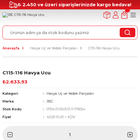
₺ 2.450 ve üzeri siparişlerinizde kargo bedava!
Anasayfa
Havya Uç ve Yedek Parçaları
C115-116 Havya Ucu
C115-116 Havya Ucu
₺2.633,93
Kategori
Havya Uç ve Yedek Parçaları
Marka
JBC
Stok Kodu
0704.01.05.01.01.11.179054
Fiyat
40,00 EUR + KDV