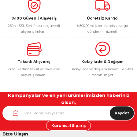
Deneyimini Paylaş
Ürün bilgilerinde hatalar bulunuyor.
Ürün fiyatı diğer sitelerden daha pahalı.
%100 Güvenli Alışveriş
Ücretsiz Kargo
260bit SSL Sertifikası ile güvenli
₺800,00 ve üzeri ücretsiz kargo
Bu ürüne benzer farklı alternatifler olmalı.
alışveriş imkanı
gönderim hizmeti
Taksitli Alışveriş
Kolay İade & Değişim
Gönder
Kredi kartına taksit ve havale ile
Kolay iade ve değişim imkanı ile %100
alışveriş imkanı
memnuniyet
Kampanyalar ve en yeni ürünlerimizden haberiniz
olsun,
Kaydet
Kurumsal Sipariş
Bize Ulaşın