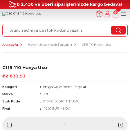
₺ 2.450 ve üzeri siparişlerinizde kargo bedava!
Anasayfa
Havya Uç ve Yedek Parçaları
C115-110 Havya Ucu
C115-110 Havya Ucu
₺2.633,93
Kategori
Havya Uç ve Yedek Parçaları
Marka
JBC
Stok Kodu
0704.01.05.01.01.11.178848
Fiyat
40,00 EUR + KDV