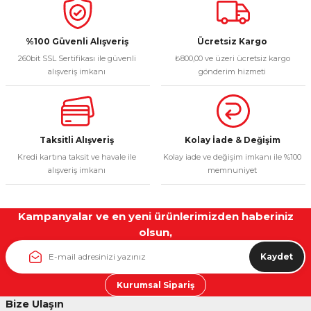
Deneyimini Paylaş
Ürün bilgilerinde hatalar bulunuyor.
Ürün fiyatı diğer sitelerden daha pahalı.
%100 Güvenli Alışveriş
Ücretsiz Kargo
260bit SSL Sertifikası ile güvenli
₺800,00 ve üzeri ücretsiz kargo
Bu ürüne benzer farklı alternatifler olmalı.
alışveriş imkanı
gönderim hizmeti
Taksitli Alışveriş
Kolay İade & Değişim
Gönder
Kredi kartına taksit ve havale ile
Kolay iade ve değişim imkanı ile %100
alışveriş imkanı
memnuniyet
Kampanyalar ve en yeni ürünlerimizden haberiniz
olsun,
Kaydet
Kurumsal Sipariş
Bize Ulaşın