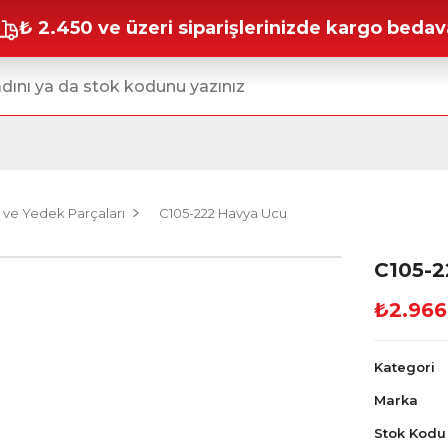
₺ 2.450 ve üzeri siparişlerinizde kargo bedav
 ve Yedek Parçaları
C105-222 Havya Ucu
C105-2
₺2.966
Kategori
Marka
Stok Kodu