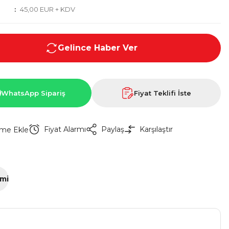
45,00 EUR + KDV
Gelince Haber Ver
WhatsApp Sipariş
Fiyat Teklifi İste
Fiyat Alarmı
Paylaş
Karşılaştır
imi