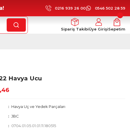
a!
0216 939 26 00
0546 502 28 59
Sipariş Takibi
Üye Girişi
Sepetim
22 Havya Ucu
,46
Havya Uç ve Yedek Parçaları
JBC
0704.01.05.01.01.11.180515