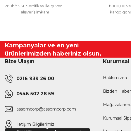
260bit SSL Sertifikası ile güvenli
₺800,00 ve 
alışveriş imkanı
kargo gönd
Kampanyalar ve en yeni
ürünlerimizden haberiniz olsun,
Bize Ulaşın
Kurumsal
Hakkımızda
0216 939 26 00
Bizden Haber
0546 502 28 59
Mağazalarımı
assemcorp@assemcorp.com
Kurumsal Sipa
İletişim Bilgilerimiz