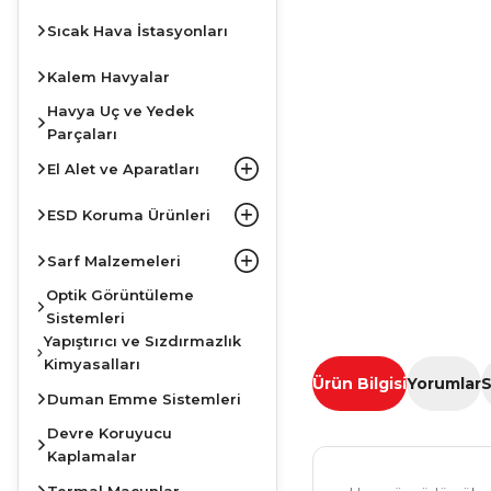
Sıcak Hava İstasyonları
Kalem Havyalar
Havya Uç ve Yedek
Parçaları
El Alet ve Aparatları
ESD Koruma Ürünleri
Sarf Malzemeleri
Optik Görüntüleme
Sistemleri
Yapıştırıcı ve Sızdırmazlık
Kimyasalları
Ürün Bilgisi
Yorumlar
S
Duman Emme Sistemleri
Devre Koruyucu
Kaplamalar
Termal Macunlar