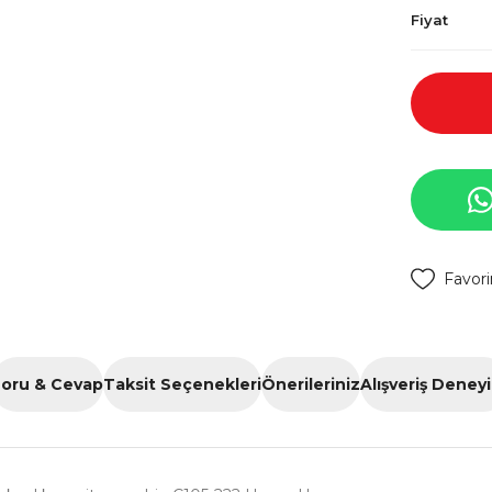
Fiyat
oru & Cevap
Taksit Seçenekleri
Önerileriniz
Alışveriş Deney