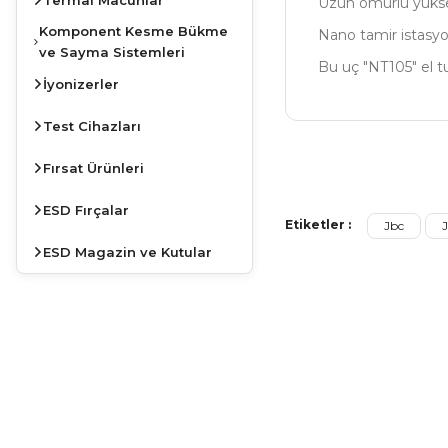
Uzun ömürlü yüksek
Komponent Kesme Bükme
Nano tamir istasyo
ve Sayma Sistemleri
Bu uç "NT105" el t
İyonizerler
Test Cihazları
Bu ürünün fiyat bilg
Fırsat Ürünleri
Görüş ve önerileriniz
ESD Fırçalar
Etiketler :
Jbc
Ürün resmi kalite
ESD Magazin ve Kutular
Ürün açıklamasında
Ürün bilgilerinde 
Ürün fiyatı diğer s
Bu ürüne benzer far
JBC
İSTASYONLARDA
KAMPANYA