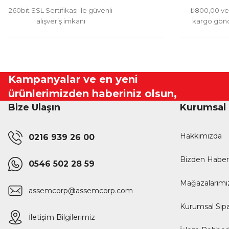
260bit SSL Sertifikası ile güvenli
₺800,00 ve 
alışveriş imkanı
kargo gönd
Kampanyalar ve en yeni
ürünlerimizden haberiniz olsun,
Bize Ulaşın
Kurumsal
Hakkımızda
0216 939 26 00
Bizden Haber
0546 502 28 59
Mağazalarımı
assemcorp@assemcorp.com
Kurumsal Sipa
İletişim Bilgilerimiz