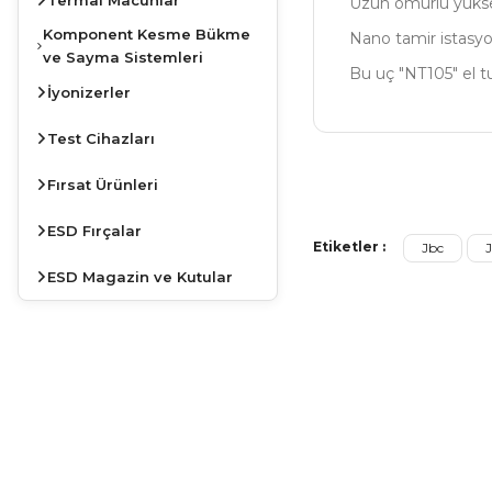
Uzun ömürlü yüksek
Komponent Kesme Bükme
Nano tamir istasyo
ve Sayma Sistemleri
Bu uç "NT105" el t
İyonizerler
Test Cihazları
Bu ürünün fiyat bilg
Fırsat Ürünleri
Görüş ve önerileriniz
ESD Fırçalar
Etiketler :
Jbc
Ürün resmi kalite
ESD Magazin ve Kutular
Ürün açıklamasında
Ürün bilgilerinde 
Ürün fiyatı diğer s
Bu ürüne benzer far
JBC
İSTASYONLARDA
KAMPANYA