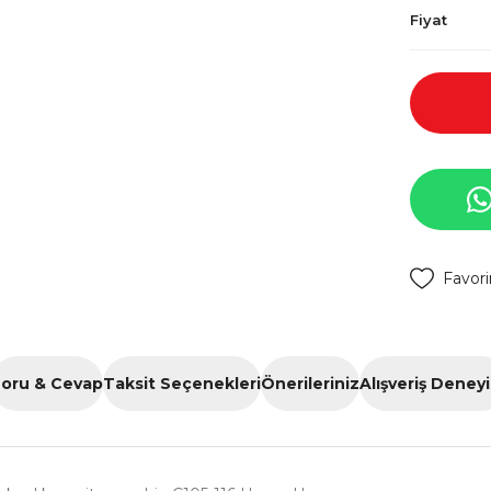
Fiyat
oru & Cevap
Taksit Seçenekleri
Önerileriniz
Alışveriş Deney