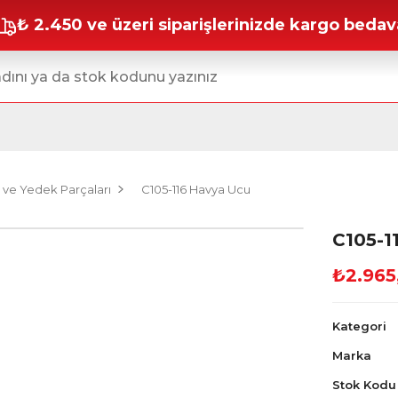
₺ 2.450 ve üzeri siparişlerinizde kargo bedav
 ve Yedek Parçaları
C105-116 Havya Ucu
C105-1
₺2.965
Kategori
Marka
Stok Kodu