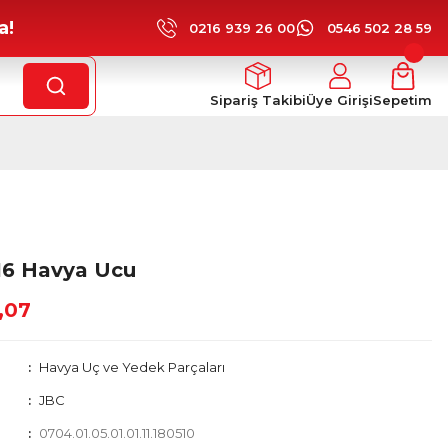
a!
0216 939 26 00
0546 502 28 59
Sipariş Takibi
Üye Girişi
Sepetim
16 Havya Ucu
,07
Havya Uç ve Yedek Parçaları
JBC
0704.01.05.01.01.11.180510