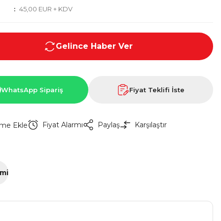
45,00 EUR + KDV
Gelince Haber Ver
WhatsApp Sipariş
Fiyat Teklifi İste
Fiyat Alarmı
Paylaş
Karşılaştır
imi