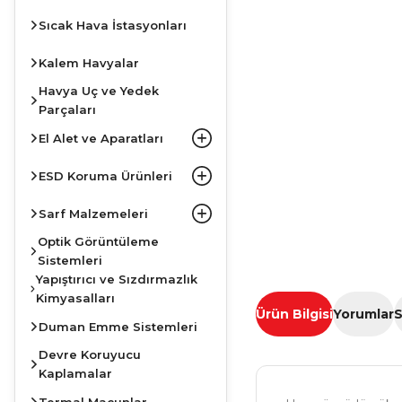
Sıcak Hava İstasyonları
Kalem Havyalar
Havya Uç ve Yedek
Parçaları
El Alet ve Aparatları
ESD Koruma Ürünleri
Sarf Malzemeleri
Optik Görüntüleme
Sistemleri
Yapıştırıcı ve Sızdırmazlık
Kimyasalları
Ürün Bilgisi
Yorumlar
S
Duman Emme Sistemleri
Devre Koruyucu
Kaplamalar
Termal Macunlar