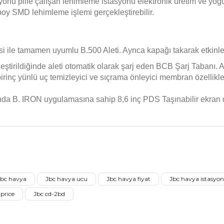
onu pille çalışan lehimleme istasyonu elektronik üretim ve yoğun 
oy SMD lehimleme işlemi gerçekleştirebilir.
i ile tamamen uyumlu B.500 Aleti. Ayrıca kapağı takarak etkinle
leştirildiğinde aleti otomatik olarak şarj eden BCB Şarj Tabanı. 
 pirinç yünlü uç temizleyici ve sıçrama önleyici membran özellikle
nda B. IRON uygulamasına sahip 8,6 inç PDS Taşınabilir ekran d
isi, resim, ürün açıklamalarında ve diğer konularda yetersiz gördüğünüz n
 için teşekkür ederiz.
Ürün hakkında henüz soru sorulm
Bu ürüne ilk yorumu siz yapın
Sitemize ilk yorumu siz yapın
Jbc havya
Jbc havya ucu
Jbc havya fiyat
Jbc havya istasyo
siz, bozuk veya görüntülenemiyor.
price
Jbc cd-2bd
Deneyimini Paylaş
Yorum Yaz
Soru Sor
 eksik bilgiler bulunuyor.
hatalar bulunuyor.