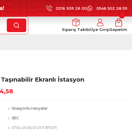
a!
0216 939 26 00
0546 502 28 59
Sipariş Takibi
Üye Girişi
Sepetim
Taşınabilir Ekranlı İstasyon
4,58
İstasyonlu Havyalar
JBC
0704.01.05.01.01.11.197071