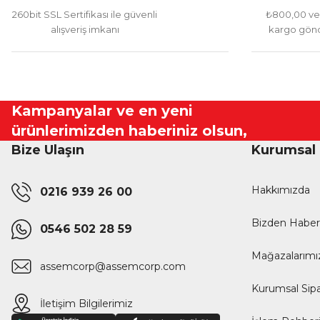
260bit SSL Sertifikası ile güvenli
₺800,00 ve 
alışveriş imkanı
kargo gönd
Kampanyalar ve en yeni
ürünlerimizden haberiniz olsun,
Bize Ulaşın
Kurumsal
Hakkımızda
0216 939 26 00
Bizden Haber
0546 502 28 59
Mağazalarımı
assemcorp@assemcorp.com
Kurumsal Sipa
İletişim Bilgilerimiz