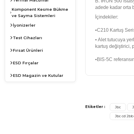
B. IRON 500 İstasy
adede kadar orta b
Komponent Kesme Bükme
ve Sayma Sistemleri
İçindekiler:
İyonizerler
•C210
Kartuş Seris
Test Cihazları
• Alet tutucuya yer
kartuş değiştirici,
Fırsat Ürünleri
•BIS-5C referansı
ESD Fırçalar
ESD Magazin ve Kutular
Bu ürünün fiyat bilg
Görüş ve önerileriniz
Etiketler :
Jbc
Ürün resmi kalite
JBC
Jbc cd 2bb 
Ürün açıklamasında
İSTASYONLARDA
KAMPANYA
Ürün bilgilerinde 