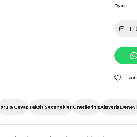
Fiyat
oru & Cevap
Taksit Seçenekleri
Önerileriniz
Alışveriş Deney