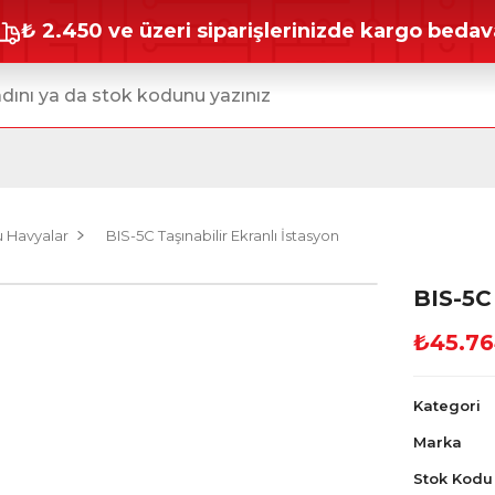
₺ 2.450 ve üzeri siparişlerinizde kargo bedav
u Havyalar
BIS-5C Taşınabilir Ekranlı İstasyon
BIS-5C 
₺45.76
Kategori
Marka
Stok Kodu