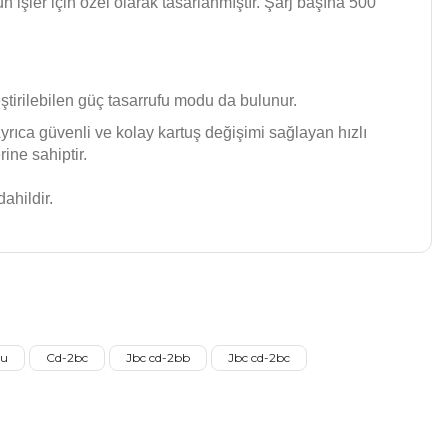
işler için özel olarak tasarlanmıştır. Şarj başına 500
ştirilebilen güç tasarrufu modu da bulunur.
Ayrıca güvenli ve kolay kartuş değişimi sağlayan hızlı
rine sahiptir.
ahildir.
oktaları öneri formunu kullanarak tarafımıza iletebilirsiniz.
amış.
!
!
nu
Cd-2bc
Jbc cd-2bb
Jbc cd-2bc