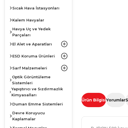
Sıcak Hava İstasyonları
Kalem Havyalar
Havya Uç ve Yedek
Parçaları
El Alet ve Aparatları
ESD Koruma Ürünleri
Sarf Malzemeleri
Optik Görüntüleme
Sistemleri
Yapıştırıcı ve Sızdırmazlık
Kimyasalları
Ürün Bilgisi
Yorumlar
S
Duman Emme Sistemleri
Devre Koruyucu
Kaplamalar
Termal Macunlar