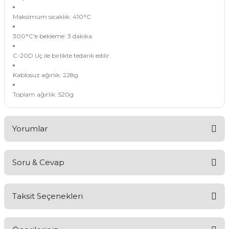
Maksimum sıcaklık: 410°C
300°C'e bekleme: 3 dakika
C-20D Uç ile birlikte tedarik edilir.
Kablosuz ağırlık: 228g
Toplam ağırlık: 520g
Yorumlar
Soru & Cevap
Bu ürüne ilk yorumu siz yapın!
Taksit Seçenekleri
Yorum Yaz
Ürün hakkında henüz soru sorulmamış.