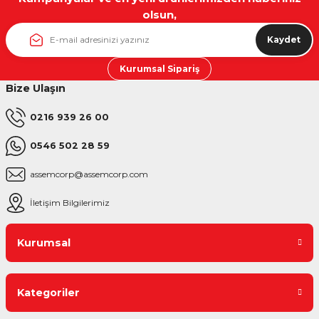
olsun,
Kaydet
Kurumsal Sipariş
Bize Ulaşın
0216 939 26 00
0546 502 28 59
assemcorp@assemcorp.com
İletişim Bilgilerimiz
Kurumsal
Kategoriler