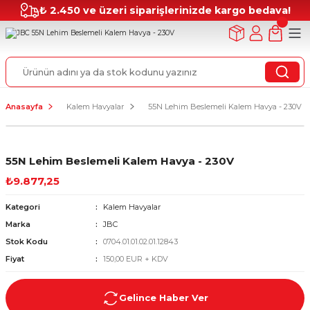
₺ 2.450 ve üzeri siparişlerinizde kargo bedava!
Anasayfa
Kalem Havyalar
55N Lehim Beslemeli Kalem Havya - 230V
55N Lehim Beslemeli Kalem Havya - 230V
₺9.877,25
Kategori
Kalem Havyalar
Marka
JBC
Stok Kodu
0704.01.01.02.01.12843
Fiyat
150,00 EUR + KDV
Gelince Haber Ver