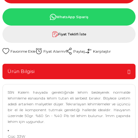
WhatsApp Sipariş
Fiyat Teklifi İste
Fiyat Alarmı
Paylaş
Karşılaştır
Ürün Bilgisi
55N Kalem havyada gerektiğinde lehim besleyerek normalde
lehimleme esnasında lehim tutan eli serbest bırakır. Böylece üretim
adedi artarken maliyetler düşer. Tekrarlayan lehimlemeler ve üçüncü
bir el ile komponent tutmak gerektiği hallerde idealdir. Havyanın
üzerinde 50gr. %60 Sn - %40 Pb tel lehim bulunur. 1mm çapında
lehim için uygundur.
Güç: 33W