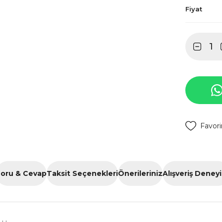
Fiyat
oru & Cevap
Taksit Seçenekleri
Önerileriniz
Alışveriş Deney