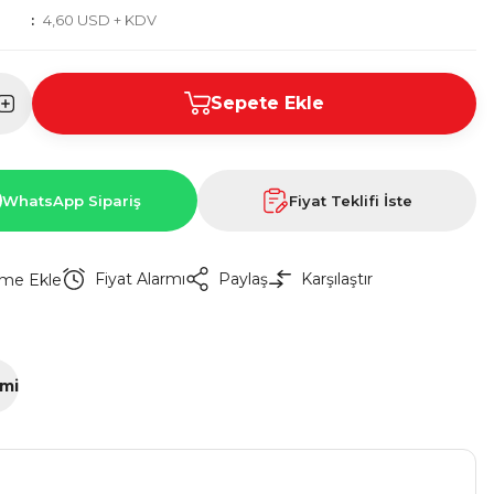
4,60 USD + KDV
Sepete Ekle
WhatsApp Sipariş
Fiyat Teklifi İste
Fiyat Alarmı
Paylaş
Karşılaştır
imi