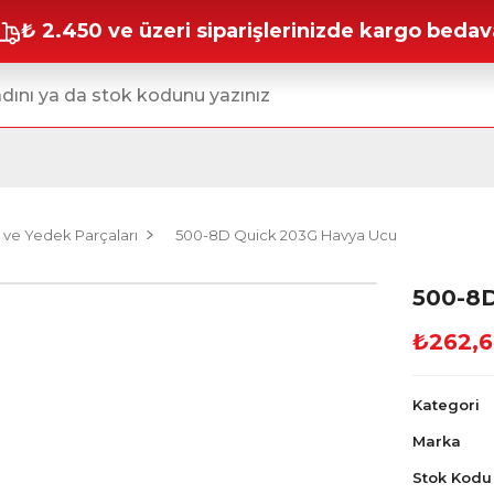
₺ 2.450 ve üzeri siparişlerinizde kargo bedav
 ve Yedek Parçaları
500-8D Quick 203G Havya Ucu
500-8D
₺262,6
Kategori
Marka
Stok Kodu