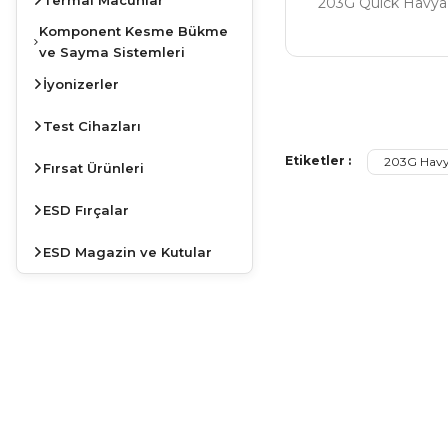
203G Quick Havya
Komponent Kesme Bükme
ve Sayma Sistemleri
İyonizerler
Bu ürünün fiyat bilg
Görüş ve önerileriniz
Test Cihazları
Etiketler :
203G Havy
Fırsat Ürünleri
Ürün resmi kalite
Ürün açıklamasında
ESD Fırçalar
Ürün bilgilerinde 
ESD Magazin ve Kutular
Ürün fiyatı diğer s
Bu ürüne benzer far
JBC
İSTASYONLARDA
KAMPANYA