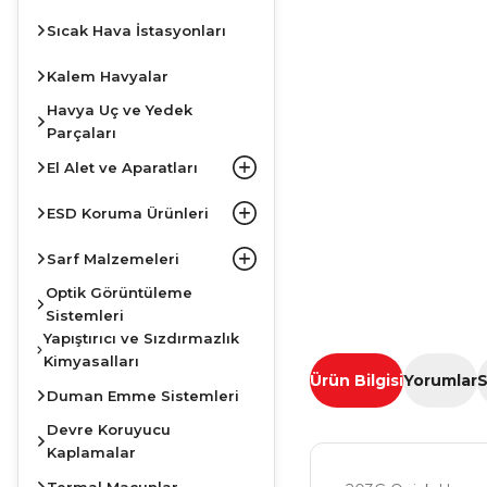
Sıcak Hava İstasyonları
Kalem Havyalar
Havya Uç ve Yedek
Parçaları
El Alet ve Aparatları
ESD Koruma Ürünleri
Sarf Malzemeleri
Optik Görüntüleme
Sistemleri
Yapıştırıcı ve Sızdırmazlık
Kimyasalları
Ürün Bilgisi
Yorumlar
S
Duman Emme Sistemleri
Devre Koruyucu
Kaplamalar
Termal Macunlar