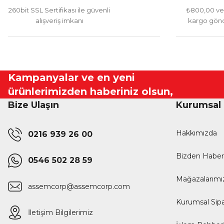
260bit SSL Sertifikası ile güvenli
₺800,00 ve 
alışveriş imkanı
kargo gönd
Kampanyalar ve en yeni
ürünlerimizden haberiniz olsun,
Bize Ulaşın
Kurumsal
Hakkımızda
0216 939 26 00
Bizden Haber
0546 502 28 59
Mağazalarımı
assemcorp@assemcorp.com
Kurumsal Sipa
İletişim Bilgilerimiz