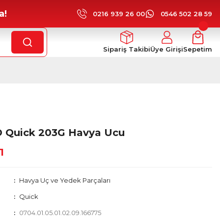
a!
0216 939 26 00
0546 502 28 59
Sipariş Takibi
Üye Girişi
Sepetim
 Quick 203G Havya Ucu
1
Havya Uç ve Yedek Parçaları
Quick
0704.01.05.01.02.09.166775