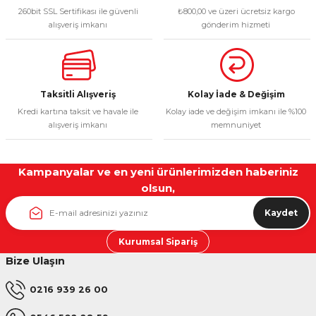
260bit SSL Sertifikası ile güvenli
₺800,00 ve üzeri ücretsiz kargo
Bu ürüne benzer farklı alternatifler olmalı.
alışveriş imkanı
gönderim hizmeti
Taksitli Alışveriş
Kolay İade & Değişim
Gönder
Kredi kartına taksit ve havale ile
Kolay iade ve değişim imkanı ile %100
alışveriş imkanı
memnuniyet
Kampanyalar ve en yeni ürünlerimizden haberiniz
olsun,
Kaydet
Kurumsal Sipariş
Bize Ulaşın
0216 939 26 00