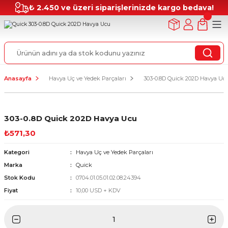
₺ 2.450 ve üzeri siparişlerinizde kargo bedava!
Anasayfa
Havya Uç ve Yedek Parçaları
303-0.8D Quick 202D Havya Uc
303-0.8D Quick 202D Havya Ucu
₺571,30
Kategori
Havya Uç ve Yedek Parçaları
Marka
Quick
Stok Kodu
0704.01.05.01.02.08.24394
Fiyat
10,00 USD + KDV