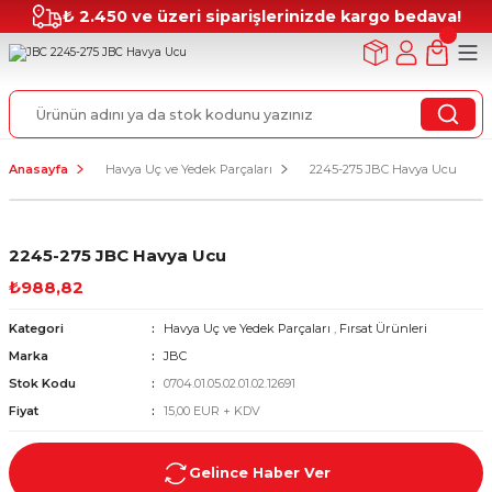
₺ 2.450 ve üzeri siparişlerinizde kargo bedava!
Anasayfa
Havya Uç ve Yedek Parçaları
2245-275 JBC Havya Ucu
2245-275 JBC Havya Ucu
₺988,82
Kategori
Havya Uç ve Yedek Parçaları
,
Fırsat Ürünleri
Marka
JBC
Stok Kodu
0704.01.05.02.01.02.12691
Fiyat
15,00 EUR + KDV
Gelince Haber Ver