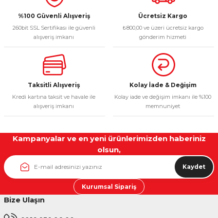
Ürün fiyatı diğer sitelerden daha pahalı.
%100 Güvenli Alışveriş
Ücretsiz Kargo
260bit SSL Sertifikası ile güvenli
₺800,00 ve üzeri ücretsiz kargo
Bu ürüne benzer farklı alternatifler olmalı.
alışveriş imkanı
gönderim hizmeti
Taksitli Alışveriş
Kolay İade & Değişim
Gönder
Kredi kartına taksit ve havale ile
Kolay iade ve değişim imkanı ile %100
alışveriş imkanı
memnuniyet
Kampanyalar ve en yeni ürünlerimizden haberiniz
olsun,
Kaydet
Kurumsal Sipariş
Bize Ulaşın