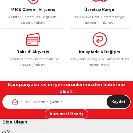
Ürün fiyatı diğer sitelerden daha pahalı.
%100 Güvenli Alışveriş
Ücretsiz Kargo
260bit SSL Sertifikası ile güvenli
₺800,00 ve üzeri ücretsiz kargo
Bu ürüne benzer farklı alternatifler olmalı.
alışveriş imkanı
gönderim hizmeti
Taksitli Alışveriş
Kolay İade & Değişim
Gönder
Kredi kartına taksit ve havale ile
Kolay iade ve değişim imkanı ile %100
alışveriş imkanı
memnuniyet
Kampanyalar ve en yeni ürünlerimizden haberiniz
olsun,
Kaydet
Kurumsal Sipariş
Bize Ulaşın