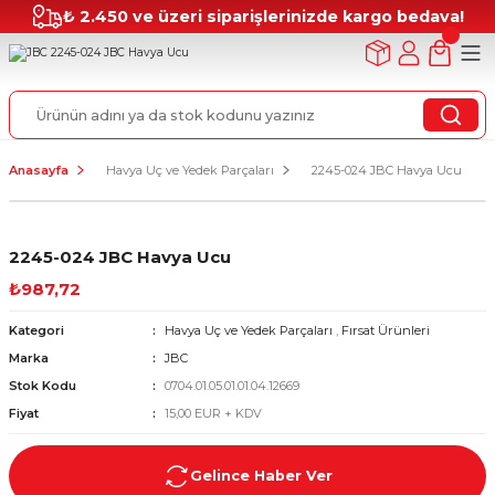
₺ 2.450 ve üzeri siparişlerinizde kargo bedava!
Anasayfa
Havya Uç ve Yedek Parçaları
2245-024 JBC Havya Ucu
2245-024 JBC Havya Ucu
₺987,72
Kategori
Havya Uç ve Yedek Parçaları
,
Fırsat Ürünleri
Marka
JBC
Stok Kodu
0704.01.05.01.01.04.12669
Fiyat
15,00 EUR + KDV
Gelince Haber Ver