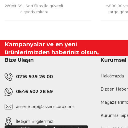
260bit SSL Sertifikası ile güvenli
₺800,00 ve 
alışveriş imkanı
kargo gönd
Kampanyalar ve en yeni
ürünlerimizden haberiniz olsun,
Bize Ulaşın
Kurumsal
Hakkımızda
0216 939 26 00
Bizden Haber
0546 502 28 59
Mağazalarımı
assemcorp@assemcorp.com
Kurumsal Sipa
İletişim Bilgilerimiz