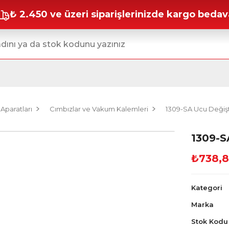
₺ 2.450 ve üzeri siparişlerinizde kargo bedav
 Aparatları
Cımbızlar ve Vakum Kalemleri
1309-SA Ucu Değişti
1309-SA
₺738,
Kategori
Marka
Stok Kodu