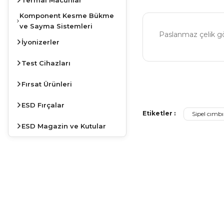
Komponent Kesme Bükme
ve Sayma Sistemleri
Paslanmaz çelik göv
İyonizerler
Test Cihazları
Bu ürünün fiyat bilg
Fırsat Ürünleri
Görüş ve önerileriniz
ESD Fırçalar
Etiketler :
Sipel cımbı
Ürün resmi kalite
ESD Magazin ve Kutular
Ürün açıklamasında
Ürün bilgilerinde 
Ürün fiyatı diğer s
Bu ürüne benzer far
JBC
İSTASYONLARDA
KAMPANYA