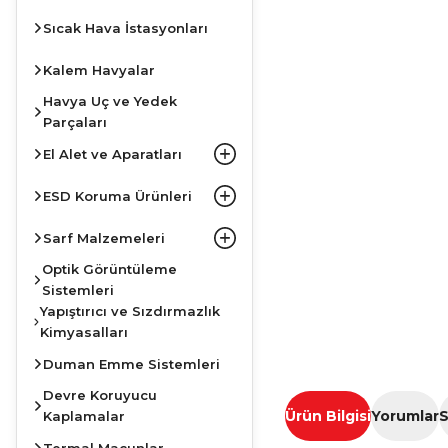
Sıcak Hava İstasyonları
Kalem Havyalar
Havya Uç ve Yedek
Parçaları
El Alet ve Aparatları
ESD Koruma Ürünleri
Sarf Malzemeleri
Optik Görüntüleme
Sistemleri
Yapıştırıcı ve Sızdırmazlık
Kimyasalları
Duman Emme Sistemleri
Devre Koruyucu
Ürün Bilgisi
Yorumlar
S
Kaplamalar
Termal Macunlar