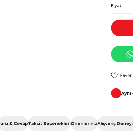
Fiyat
Aynı
oru & Cevap
Taksit Seçenekleri
Önerileriniz
Alışveriş Deney