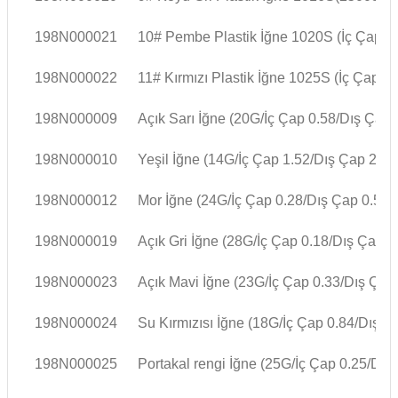
198N000021
10# Pembe Plastik İğne 1020S (
İç Çap
0
198N000022
11# Kırmızı Plastik İğne 1025S (
İç Çap
0.
198N000009
Açık Sarı İğne (20G/İç Çap 0.58/Dış Çap 
198N000010
Yeşil İğne (14G/İç Çap 1.52/Dış Çap 2.0)
198N000012
Mor İğne (24G/İç Çap 0.28/Dış Çap 0.55)
198N000019
Açık Gri İğne (28G/İç Çap 0.18/Dış Çap 0
198N000023
Açık Mavi İğne (23G/İç Çap 0.33/Dış Çap
198N000024
Su Kırmızısı İğne (18G/İç Çap 0.84/Dış Ç
198N000025
Portakal rengi İğne (25G/İç Çap 0.25/Dış