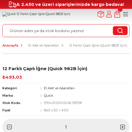
₺ 2.450 ve üzeri siparişlerinizde kargo bedava!
Anasayfa
El Alet ve Aparatları
12 Farklı Çaplı İğne (Quick 982B İçin)
12 Farklı Çaplı İğne (Quick 982B İçin)
₺493,03
Kategori
El Alet ve Aparatları
Marka
Quick
Stok Kodu
0704.01.03.01.02.06.139728
Fiyat
8,63 USD + KDV