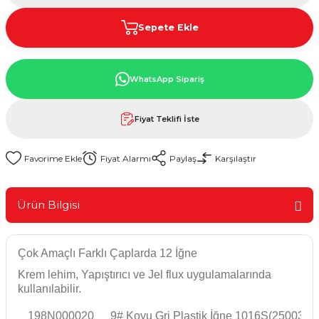
Sepete Ekle
WhatsApp Sipariş
Fiyat Teklifi İste
Fiyat Alarmı
Paylaş
Karşılaştır
Ürün Bilgisi
Çok Amaçlı Farklı Çaplarda 12 İğne
Krem lehim, Yapıştırıcı ve Jel flux uygulamalarında
kullanılabilir.
198N000020
9# Koyu Gri Plastik İğne 1016S(25003)(