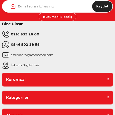
Kaydet
Kurumsal Sipariş
Bize Ulaşın
0216 939 26 00
0546 502 28 59
assemcorp@assemcorp.com
İletişim Bilgilerimiz
Kurumsal
Kategoriler