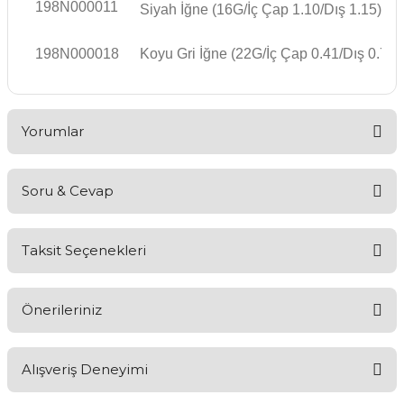
198N000011
Siyah İğne (16G/İç Çap 1.10/Dış 1.15)
198N000018
Koyu Gri İğne (22G/İç Çap 0.41/Dış 0.7)
Yorumlar
Soru & Cevap
Bu ürüne ilk yorumu siz yapın!
Taksit Seçenekleri
Yorum Yaz
Ürün hakkında henüz soru sorulmamış.
Önerileriniz
Soru Sor
Alışveriş Deneyimi
Bu ürünün fiyat bilgisi, resim, ürün açıklamalarında ve diğer
konularda yetersiz gördüğünüz noktaları öneri formunu