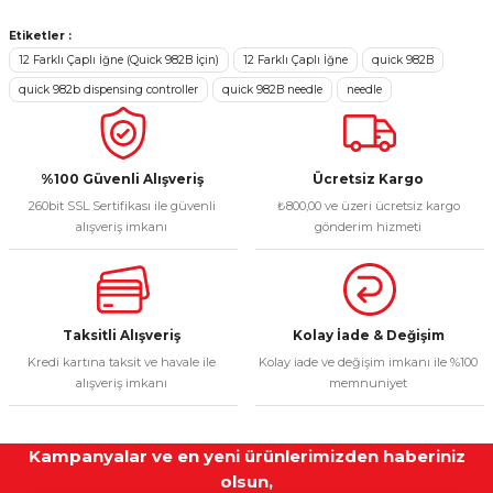
kullanarak tarafımıza iletebilirsiniz.
Görüş ve önerileriniz için teşekkür ederiz.
Etiketler :
12 Farklı Çaplı İğne (Quick 982B İçin)
12 Farklı Çaplı İğne
quick 982B
Sitemize ilk yorumu siz yapın!
Ürün resmi kalitesiz, bozuk veya görüntülenemiyor.
quick 982b dispensing controller
quick 982B needle
needle
Ürün açıklamasında eksik bilgiler bulunuyor.
Deneyimini Paylaş
Ürün bilgilerinde hatalar bulunuyor.
Ürün fiyatı diğer sitelerden daha pahalı.
%100 Güvenli Alışveriş
Ücretsiz Kargo
260bit SSL Sertifikası ile güvenli
₺800,00 ve üzeri ücretsiz kargo
Bu ürüne benzer farklı alternatifler olmalı.
alışveriş imkanı
gönderim hizmeti
Taksitli Alışveriş
Kolay İade & Değişim
Gönder
Kredi kartına taksit ve havale ile
Kolay iade ve değişim imkanı ile %100
alışveriş imkanı
memnuniyet
Kampanyalar ve en yeni ürünlerimizden haberiniz
olsun,