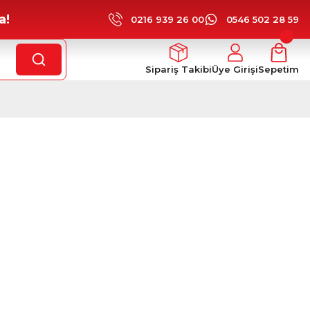
a!
0216 939 26 00
0546 502 28 59
Sipariş Takibi
Üye Girişi
Sepetim