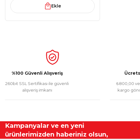
Ekle
%100 Güvenli Alışveriş
Ücrets
260bit SSL Sertifikası ile güvenli
₺800,00 ve 
alışveriş imkanı
kargo gönd
Kampanyalar ve en yeni
ürünlerimizden haberiniz olsun,