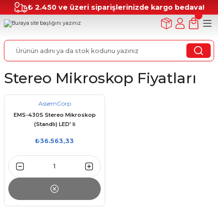
₺ 2.450 ve üzeri siparişlerinizde kargo bedava!
Stereo Mikroskop Fiyatları
AssemCorp
EMS-430S Stereo Mikroskop
(Standlı) LED' li
₺36.563,33