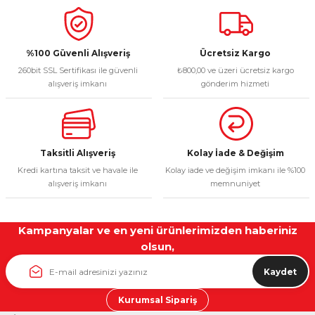
%100 Güvenli Alışveriş
Ücretsiz Kargo
260bit SSL Sertifikası ile güvenli
₺800,00 ve üzeri ücretsiz kargo
alışveriş imkanı
gönderim hizmeti
Taksitli Alışveriş
Kolay İade & Değişim
Kredi kartına taksit ve havale ile
Kolay iade ve değişim imkanı ile %100
alışveriş imkanı
memnuniyet
Kampanyalar ve en yeni ürünlerimizden haberiniz
olsun,
Kaydet
Kurumsal Sipariş