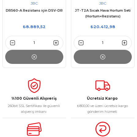
JBC
JBC
DR560-A Rezistans için DSV-DR
JT-T2A Sıcak Hava Hortum Seti
(Hortum+Rezistans)
₺8.889,52
₺20.412,98
%100 Güvenli Alışveriş
Ücretsiz Kargo
260bit SSL Sertifikası ile güvenli
₺800,00 ve üzeri ücretsiz kargo
alışveriş imkanı
gönderim hizmeti