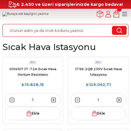
₺ 2.450 ve üzeri siparişlerinizde kargo bedava!
Sıcak Hava Istasyonu
JBC
JBC
0014107 JT-T2A Sıcak Hava
JTSE-2QB 230V Sıcak Hava
Hortum Rezistans
İstasyonu
₺13.828,15
₺129.062,71
Ekle
Ekle