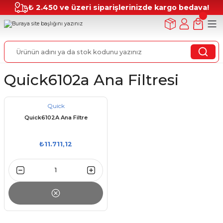
₺ 2.450 ve üzeri siparişlerinizde kargo bedava!
Quick6102a Ana Filtresi
Quick
Quick6102A Ana Filtre
₺11.711,12