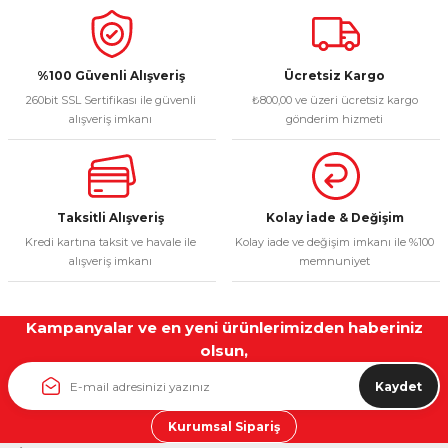
%100 Güvenli Alışveriş
Ücretsiz Kargo
260bit SSL Sertifikası ile güvenli
₺800,00 ve üzeri ücretsiz kargo
alışveriş imkanı
gönderim hizmeti
Taksitli Alışveriş
Kolay İade & Değişim
Kredi kartına taksit ve havale ile
Kolay iade ve değişim imkanı ile %100
alışveriş imkanı
memnuniyet
Kampanyalar ve en yeni ürünlerimizden haberiniz
olsun,
Kaydet
Kurumsal Sipariş