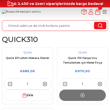
₺ 2.450 ve üzeri siparişlerinizde kargo bedava!
QUICK310
Quick
Quick
Quick 611 Lehim Makara Standı
Quick 310 Havya Ucu
Temizlemek için Metal Fırça
₺685,06
₺970,50
Ekle