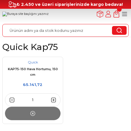
₺ 2.450 ve üzeri siparişlerinizde kargo bedava!
Quick Kap75
Quick
KAP75-150 Hava Hortumu, 150
cm
₺5.141,72