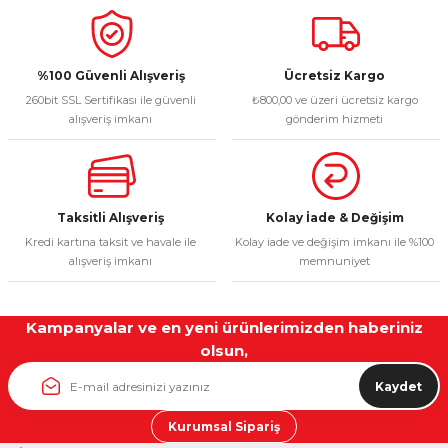
%100 Güvenli Alışveriş
Ücretsiz Kargo
260bit SSL Sertifikası ile güvenli
₺800,00 ve üzeri ücretsiz kargo
alışveriş imkanı
gönderim hizmeti
Taksitli Alışveriş
Kolay İade & Değişim
Kredi kartına taksit ve havale ile
Kolay iade ve değişim imkanı ile %100
alışveriş imkanı
memnuniyet
Kampanyalar ve en yeni ürünlerimizden haberiniz
olsun,
Kaydet
Kurumsal Sipariş