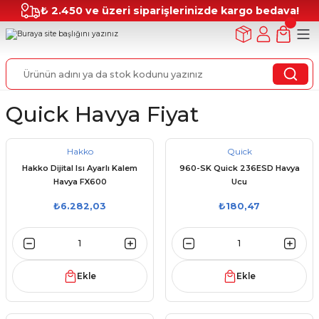
₺ 2.450 ve üzeri siparişlerinizde kargo bedava!
Quick Havya Fiyat
Hakko
Quick
Hakko Dijital Isı Ayarlı Kalem
960-SK Quick 236ESD Havya
Havya FX600
Ucu
₺6.282,03
₺180,47
Ekle
Ekle