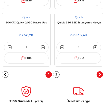
Ekle
Ekle
Quick
Quick
500-3C Quick 203G Havya Ucu
Quick 236 ESD İstasyonlu Havya
₺262,70
₺7.538,43
Ekle
Ekle
1
2
%100 Güvenli Alışveriş
Ücretsiz Kargo