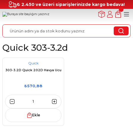
₺ 2.450 ve üzeri siparişlerinizde kargo bedava!
Quick 303-3.2d
Quick
303-3.2D Quick 202D Havya Ucu
₺570,88
Ekle