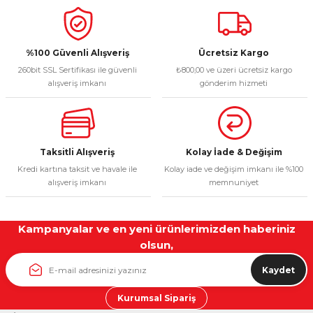
%100 Güvenli Alışveriş
Ücretsiz Kargo
260bit SSL Sertifikası ile güvenli
₺800,00 ve üzeri ücretsiz kargo
alışveriş imkanı
gönderim hizmeti
Taksitli Alışveriş
Kolay İade & Değişim
Kredi kartına taksit ve havale ile
Kolay iade ve değişim imkanı ile %100
alışveriş imkanı
memnuniyet
Kampanyalar ve en yeni ürünlerimizden haberiniz
olsun,
Kaydet
Kurumsal Sipariş