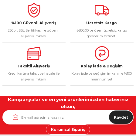
%100 Güvenli Alışveriş
Ücretsiz Kargo
260bit SSL Sertifikası ile güvenli
₺800,00 ve üzeri ücretsiz kargo
alışveriş imkanı
gönderim hizmeti
Taksitli Alışveriş
Kolay İade & Değişim
Kredi kartına taksit ve havale ile
Kolay iade ve değişim imkanı ile %100
alışveriş imkanı
memnuniyet
Kampanyalar ve en yeni ürünlerimizden haberiniz
olsun,
Kaydet
Kurumsal Sipariş