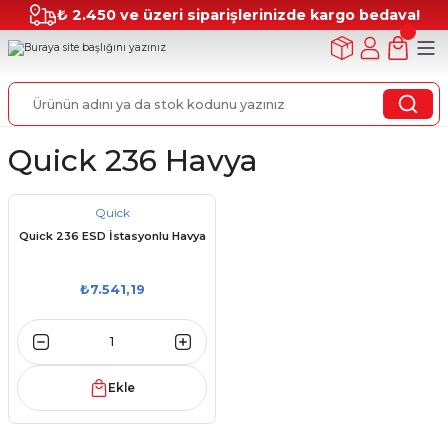
₺ 2.450 ve üzeri siparişlerinizde kargo bedava!
Quick 236 Havya
Quick
Quick 236 ESD İstasyonlu Havya
₺7.541,19
Ekle