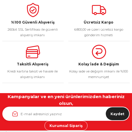
%100 Güvenli Alışveriş
Ücretsiz Kargo
260bit SSL Sertifikası ile güvenli
₺800,00 ve üzeri ücretsiz kargo
alışveriş imkanı
gönderim hizmeti
Taksitli Alışveriş
Kolay İade & Değişim
Kredi kartına taksit ve havale ile
Kolay iade ve değişim imkanı ile %100
alışveriş imkanı
memnuniyet
Kampanyalar ve en yeni ürünlerimizden haberiniz
olsun,
Kaydet
Kurumsal Sipariş