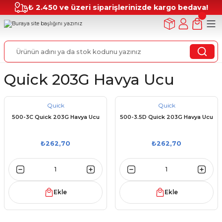
₺ 2.450 ve üzeri siparişlerinizde kargo bedava!
Quick 203G Havya Ucu
Quick
Quick
500-3C Quick 203G Havya Ucu
500-3.5D Quick 203G Havya Ucu
₺262,70
₺262,70
Ekle
Ekle