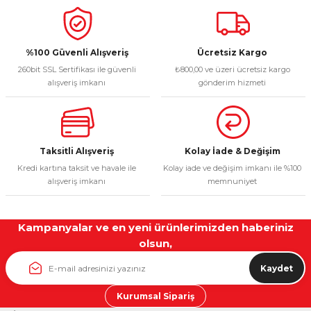
%100 Güvenli Alışveriş
Ücretsiz Kargo
260bit SSL Sertifikası ile güvenli
₺800,00 ve üzeri ücretsiz kargo
alışveriş imkanı
gönderim hizmeti
Taksitli Alışveriş
Kolay İade & Değişim
Kredi kartına taksit ve havale ile
Kolay iade ve değişim imkanı ile %100
alışveriş imkanı
memnuniyet
Kampanyalar ve en yeni ürünlerimizden haberiniz
olsun,
Kaydet
Kurumsal Sipariş